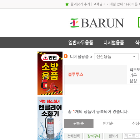
즐겨찾기 추가
|
고객
님의 거래점 안내 : (주)바른
디지털용품 >
전산용품
맥도
블루투스
라온
삼성
총
1
개의 상품이 등록되어 있습니다.