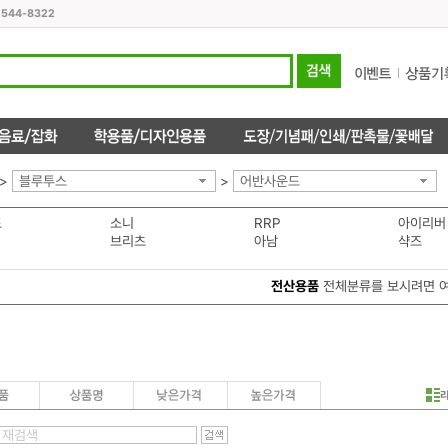
1544-8322
>
블루투스
>
어반사운드
도
소니
RRP
아이리버
브리츠
아남
샥즈
전산용품
전체분류를 보시려면 