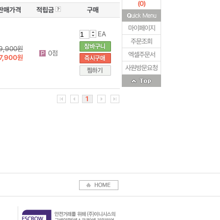
(
0
)
판매가격
적립금
구매
마이페이지
EA
주문조회
9,900원
0점
엑셀주문서
7,900원
사원방문요청
1