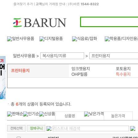
즐겨찾기 추가
|
고객
님의 거래점 안내 : (주)바른
1544-8322
일반사무용품 >
복사용지/지류
>
프린터용지
잉크젯용지
포토용지
프린터용지
OHP필름
특수용지
총
6
개의 상품이 등록되어 있습니다.