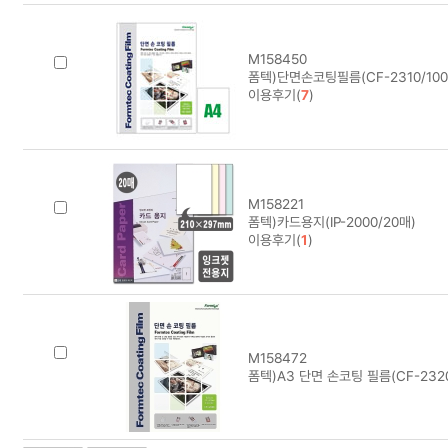
M158450
폼텍)단면손코팅필름(CF-2310/100
이용후기(
7
)
M158221
폼텍)카드용지(IP-2000/20매)
이용후기(
1
)
M158472
폼텍)A3 단면 손코팅 필름(CF-2320