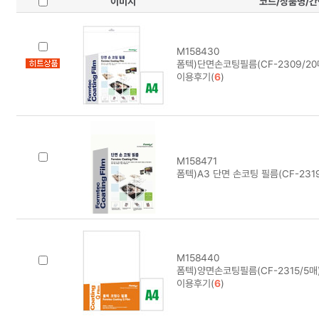
이미지
코드/상품명/
M158430
폼텍)단면손코팅필름(CF-2309/20
이용후기(
6
)
M158471
폼텍)A3 단면 손코팅 필름(CF-2319
M158440
폼텍)양면손코팅필름(CF-2315/5매
이용후기(
6
)