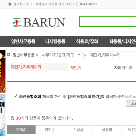
즐겨찾기 추가
|
고객
님의 거래점 안내 : (주)바른
1544-8322
일반사무용품 >
사무기기/금고/가구
>
재단기,지페계수기
재단기,지페계수기
재단기
지페계수기
브랜드별조회
체크를 하신 후
[브랜드별조회 하기]
를 클릭하시면 브랜드
총
30
개의 상품이 등록되어 있습니다.