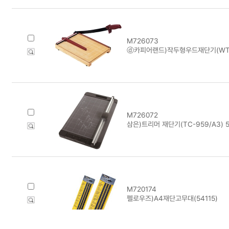
M726073
ⓓ카피어랜드)작두형우드재단기(WT-2
M726072
삼은)트리머 재단기(TC-959/A3) 5
M720174
펠로우즈)A4재단고무대(54115)