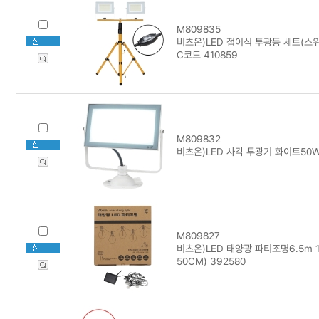
M809835
비츠온)LED 접이식 투광등 세트(스위
C코드 410859
M809832
비츠온)LED 사각 투광기 화이트50W
M809827
비츠온)LED 태양광 파티조명6.5m 1
50CM) 392580