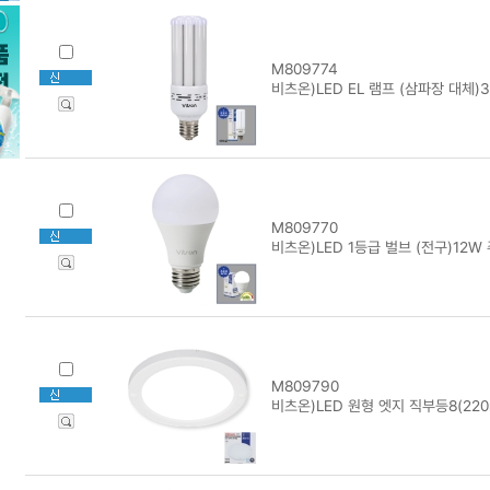
M809774
비츠온)LED EL 램프 (삼파장 대체)3
M809770
비츠온)LED 1등급 벌브 (전구)12W 
M809790
비츠온)LED 원형 엣지 직부등8(220