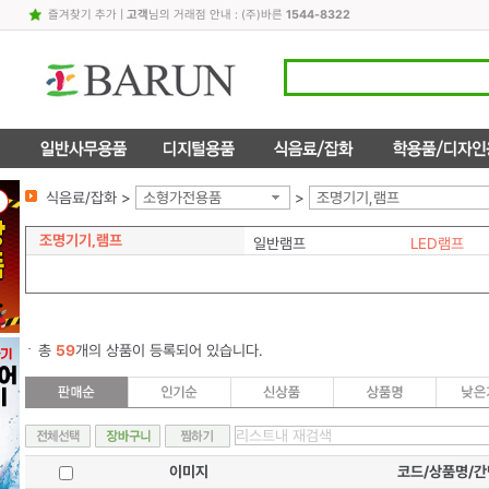
즐겨찾기 추가
|
고객
님의 거래점 안내 : (주)바른
1544-8322
식음료/잡화 >
소형가전용품
>
조명기기,램프
조명기기,램프
일반램프
LED램프
총
59
개의 상품이 등록되어 있습니다.
이미지
코드/상품명/