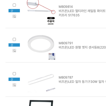
M809814
비츠온)LED 멀티라인 레일등 화이트1
커프리 517635
M809791
비츠온)LED 원형 엣지 센서등8(220
M809787
비츠온)LED 일자 등기구30W 일자 