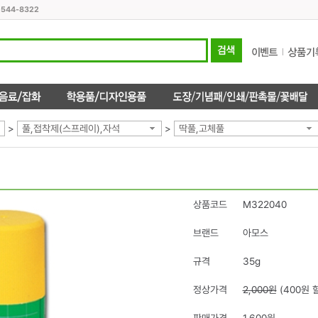
1544-8322
>
풀,접착제(스프레이),자석
>
딱풀,고체풀
상품코드
M322040
브랜드
아모스
규격
35g
정상가격
2,000원
(400원 