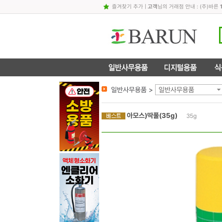
즐겨찾기 추가
|
고객
님의 거래점 안내 : (주)바른
일반사무용품 >
일반사무용품
아모스)딱풀(35g)
35g