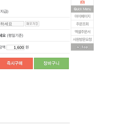
(
0
)
지급)
마이페이지
주문조회
엑셀주문서
세요
(평일기준)
사원방문요청
금액
원