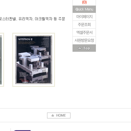
(
0
)
마이페이지
주문조회
엑셀주문서
사원방문요청