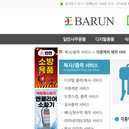
즐겨찾기 추가
|
고객
님의 거래점 안내 : (주)바른
복사/출력 서비스 >
각종액자 제작 서비
디지털 출력/복사 서비스
각종제본 서비스
도면스캔, 출력 서비스
실사출력 서비스
배너/현수막 제작 서비스
라미네이팅(코팅) 서비스
문서 이미징 서비스