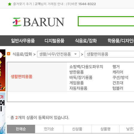
즐겨찾기 추가
|
고객
님의 거래점 안내 : (주)바른
1544-8322
식음료/잡화 >
생활/사무/안전용품
>
생활편의용품
쇼핑백/다용도파우치
행거
방한용품
캐리어
생활편의용품
바둑/장기용품
쿠션/방석
게임용품
건조대
자동차용품
텀블러
총
2
개의 상품이 등록되어 있습니다.