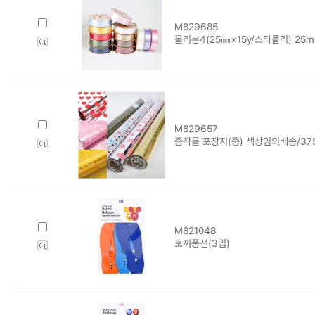
M829685
롤리본4(25㎜×15y/스타폴리) 25m
M829657
증착롤 포장지(중) 색상임의배송/37
M821048
토끼풍선(3입)