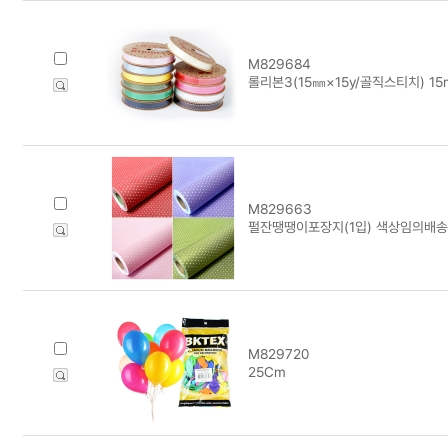
M829684
롤리본3(15㎜×15y/골직스티치) 15
M829663
펄잔땡땡이포장지(1입) 색상임의배송
M829720
25Cm