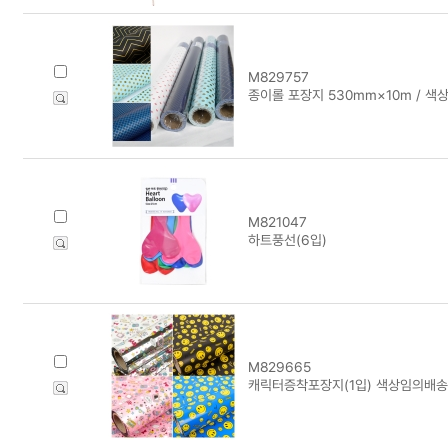
M829757
종이롤 포장지 530mm×10m / 
M821047
하트풍선(6입)
M829665
캐릭터증착포장지(1입) 색상임의배송