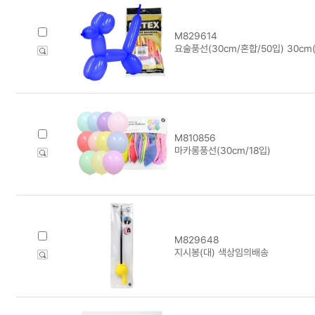
M829614
요술풍선(30cm/혼합/50입) 30cm(
M810856
마카롱풍선(30cm/18입)
M829648
지시봉(대) 색상임의배송