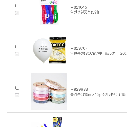
M821045
일반생일풍선(5입)
M829707
일반풍선(30Cm/화이트/50입) 30c
M829683
롤리본2(15㎜×15y/주자땡땡이) 15