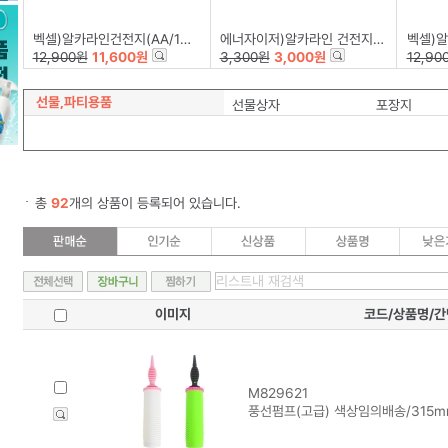
벡셀)알카라인건전지(AA/12+4)
에너자이저)알카라인 건전지(PRIMARY/AA/B2)
벡셀)알카
12,900원
11,600원
3,300원
3,000원
12,90
선물,파티용품
선물상자
포장지
총
92
개의 상품이 등록되어 있습니다.
이미지
코드/상품명/
M829621
풍선펌프(고급) 색상임의배송/315m