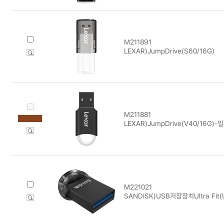
M211891
LEXAR)JumpDrive(S60/16G)
M211881
LEXAR)JumpDrive(V40/16G)
M221021
SANDISK)USB저장장치Ultra Fit(