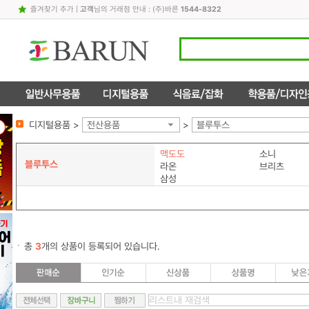
즐겨찾기 추가
|
고객
님의 거래점 안내 : (주)바른
1544-8322
디지털용품 >
전산용품
>
블루투스
맥도도
소니
블루투스
라온
브리츠
삼성
총
3
개의 상품이 등록되어 있습니다.