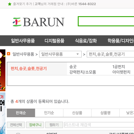
즐겨찾기 추가
|
고객
님의 거래점 안내 : (주)바른
1544-8322
일반사무용품 >
일반사무용품
>
펀치,송곳,슬롯,천공기
송곳
1공펀치
펀치,송곳,슬롯,천공기
강력펀치/소모품
아이렛펀치
총
4
개의 상품이 등록되어 있습니다.