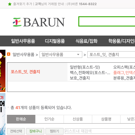
즐겨찾기 추가
|
고객
님의 거래점 안내 : (주)바른
1544-8322
일반사무용품 >
일반사무용품
>
포스트_잇, 견출지
일반형(포스트-잇)
오피스팩(포스
포스트_잇, 견출지
팩스,전화메모(포스트-잇)
보호_견출지
분류용_견출
총
41
개의 상품이 등록되어 있습니다.