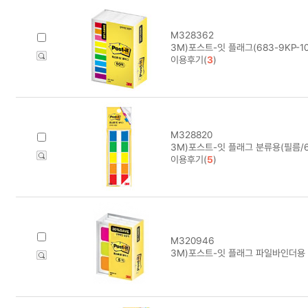
M328362
3M)포스트-잇 플래그(683-9KP-1
이용후기(
3
)
M328820
3M)포스트-잇 플래그 분류용(필름/68
이용후기(
5
)
M320946
3M)포스트-잇 플래그 파일바인더용 알