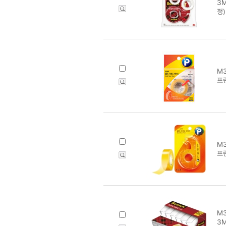
3
정)
M3
프
M3
프
M3
3