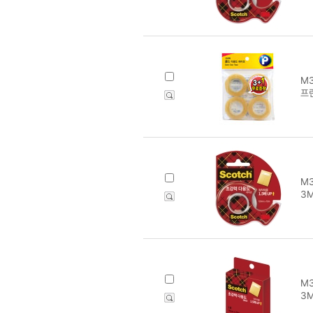
M3
프린
M3
3
M3
3