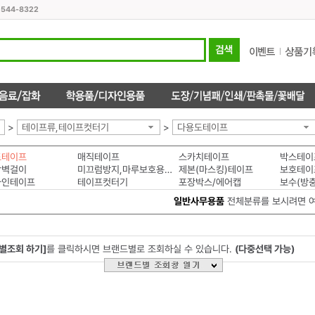
1544-8322
>
테이프류,테이프컷터기
>
다용도테이프
도테이프
매직테이프
스카치테이프
박스테이
착벽걸이
미끄럼방지,마루보호용패드
제본(마스킹)테이프
보호테이
라인테이프
테이프컷터기
포장박스/에어캡
보수(방
일반사무용품
전체분류를 보시려면 
별조회 하기]
를 클릭하시면 브랜드별로 조회하실 수 있습니다.
(다중선택 가능)