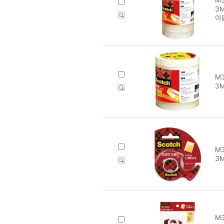
3M
이
M3
3M
M3
3
M3