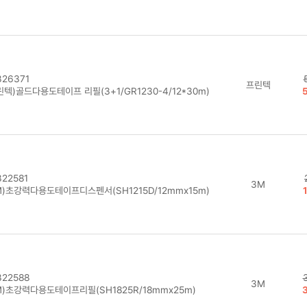
26371
프린텍
텍)골드다용도테이프 리필(3+1/GR1230-4/12*30m)
22581
3M
M)초강력다용도테이프디스펜서(SH1215D/12mmx15m)
22588
3M
M)초강력다용도테이프리필(SH1825R/18mmx25m)