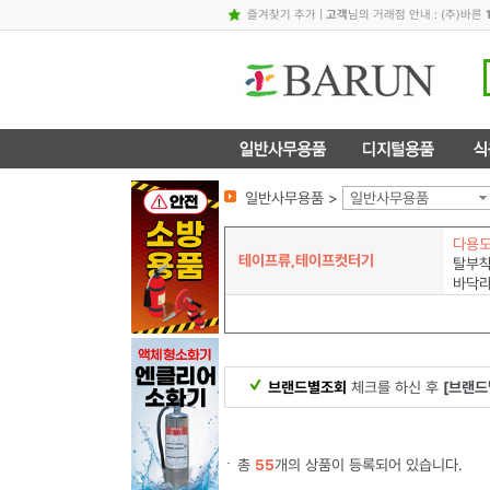
즐겨찾기 추가
|
고객
님의 거래점 안내 : (주)바른
일반사무용품 >
일반사무용품
다용
테이프류,테이프컷터기
탈부
바닥
브랜드별조회
체크를 하신 후
[브랜드
총
55
개의 상품이 등록되어 있습니다.