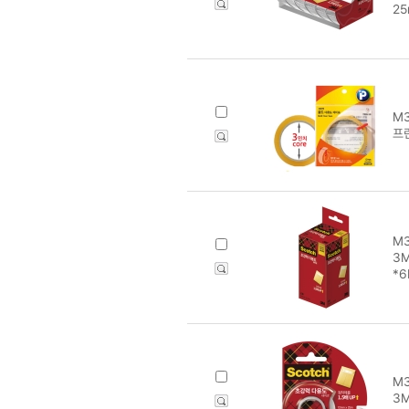
25
M3
프린
M3
3
*6
M3
3