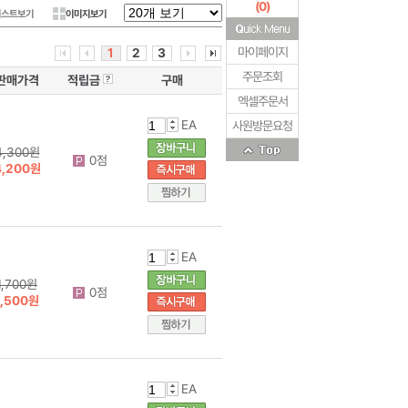
(
0
)
리스트보기
이미지보기
마이페이지
1
2
3
주문조회
판매가격
적립금
구매
엑셀주문서
EA
사원방문요청
4,300원
0점
4,200원
EA
1,700원
0점
1,500원
EA