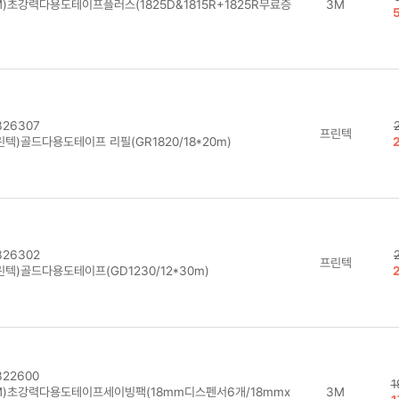
M)초강력다용도테이프플러스(1825D&1815R+1825R무료증
3M
26307
프린텍
린텍)골드다용도테이프 리필(GR1820/18*20m)
26302
프린텍
린텍)골드다용도테이프(GD1230/12*30m)
22600
1
M)초강력다용도테이프세이빙팩(18mm디스펜서6개/18mmx
3M