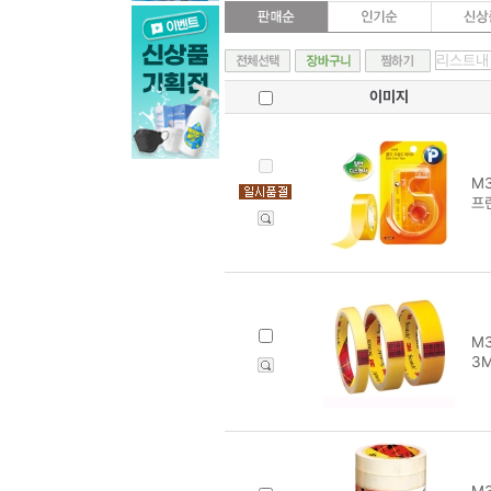
이미지
M3
프
M3
3M
M3