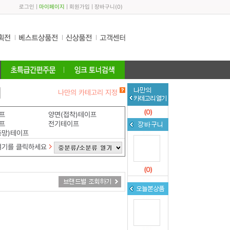
로그인
|
마이페이지
|
회원가입
|
장바구니
(
0
)
나만의 카테고리 지정
(
0
)
프
양면(접착)테이프
프
전기테이프
충망)테이프
여기를 클릭하세요
(
0
)