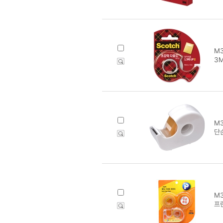
M3
3
M3
단
M3
프린