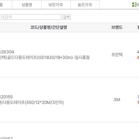
코드/상품명/간단설명
브랜드
26304
프린텍
린텍)골드다용도테이프(GD1830/18*30m)-일시품절
20155
3M
)다용도테이프(550/12*20M/3인치)
20157