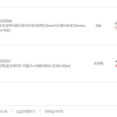
22598
1
M)초강력다용도테이프세이빙팩(12mm디스펜서6개/12mmx
3M
1
m*6D)
21037
프린텍
텍)밀크테이프 리필(1+1/MR1830-2/18x30m)
사소개
입금은행보기
모바일사이트