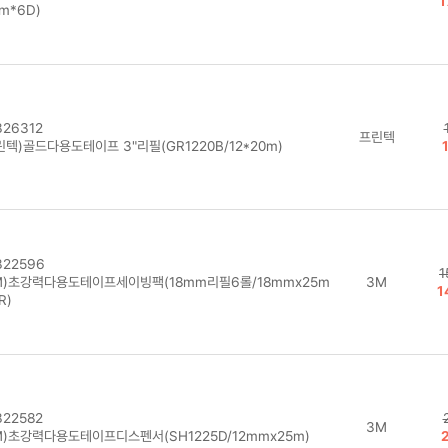
1
m*6D)
26312
프린텍
텍)골드다용도테이프 3"리필(GR1220B/12*20m)
22596
1
M)초강력다용도테이프세이빙팩(18mm리필6롤/18mmx25m
3M
1
R)
22582
3M
M)초강력다용도테이프디스펜서(SH1225D/12mmx25m)