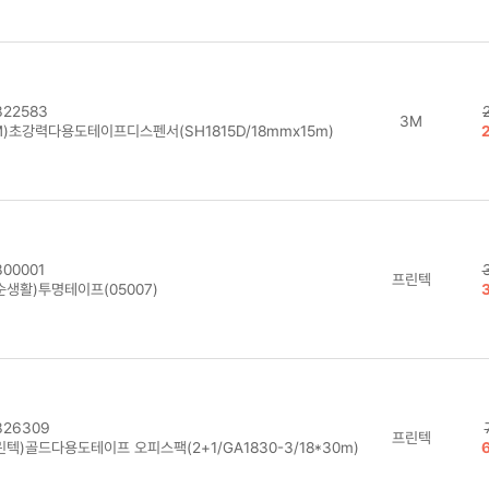
22583
3M
M)초강력다용도테이프디스펜서(SH1815D/18mmx15m)
00001
프린텍
순생활)투명테이프(05007)
26309
프린텍
텍)골드다용도테이프 오피스팩(2+1/GA1830-3/18*30m)