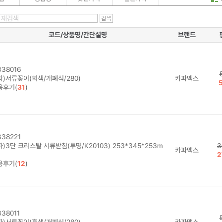
코드/상품명/간단설명
브랜드
38016
파)서류꽂이(회색/개폐식/280)
카파맥스
용후기(
31
)
38221
)3단 크리스탈 서류받침(투명/K20103) 253*345*253m
3
카파맥스
2
용후기(
12
)
38011
파)서류꽂이(흑색/개폐식/280)
카파맥스