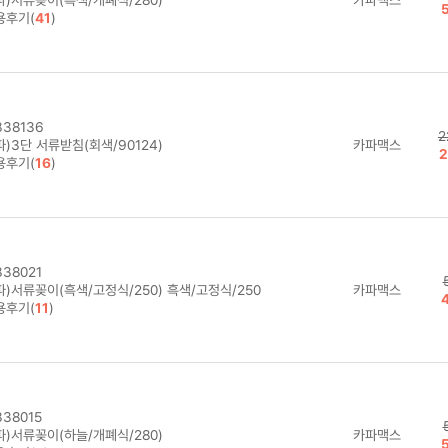
용후기(
41
)
38136
2
)3단 서류받침(회색/90124)
카파맥스
2
용후기(
16
)
38021
파)서류꽂이(흑색/고정식/250) 흑색/고정식/250
카파맥스
용후기(
11
)
38015
파)서류꽂이(하늘/개폐식/280)
카파맥스