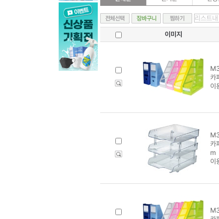
이미지
M3
카
이
M3
카파
m
이
M3
카