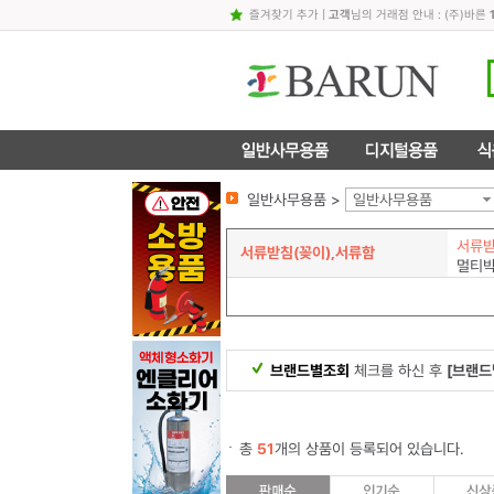
즐겨찾기 추가
|
고객
님의 거래점 안내 : (주)바른
일반사무용품 >
일반사무용품
서류받
서류받침(꽂이),서류함
멀티
브랜드별조회
체크를 하신 후
[브랜드
총
51
개의 상품이 등록되어 있습니다.