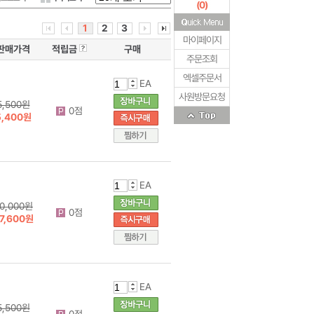
(
0
)
1
2
3
마이페이지
판매가격
적립금
구매
주문조회
엑셀주문서
EA
사원방문요청
5,500원
0점
5,400원
EA
0,000원
0점
7,600원
EA
5,500원
0점