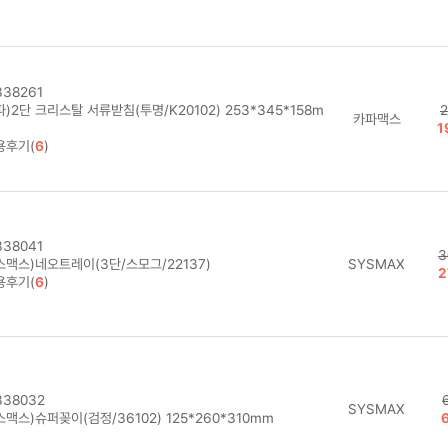
38261
)2단 크리스탈 서류받침(투명/K20102) 253*345*158m
2
카파맥스
1
용후기(
6
)
38041
3
스맥스)네오트레이(3단/스모그/22137)
SYSMAX
2
용후기(
6
)
38032
SYSMAX
맥스)슈퍼꽂이(검정/36102) 125*260*310mm