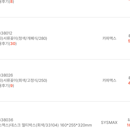
용후기(
8
)
38012
파)서류꽂이(청색/개폐식/280)
카파맥스
용후기(
30
)
38026
파)서류꽂이(회색/고정식/250)
카파맥스
용후기(
9
)
38036
1
SYSMAX
맥스)데스크 멀티박스(회색/33104) 160*255*320mm
1