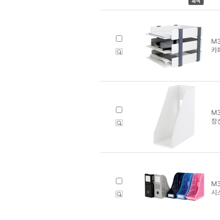
M3
카
M3
창신
M3
시스