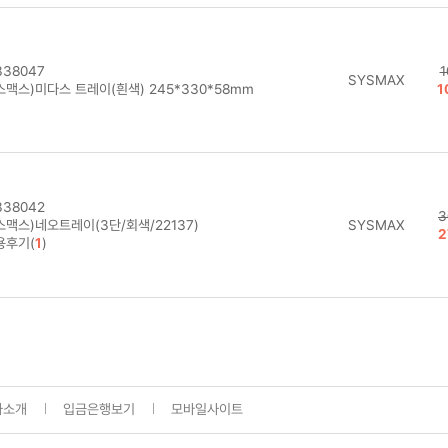
38047
1
SYSMAX
스맥스)미다스 트레이(흰색) 245*330*58mm
1
38042
3
스맥스)네오트레이(3단/회색/22137)
SYSMAX
2
용후기(
1
)
사소개
입금은행보기
모바일사이트