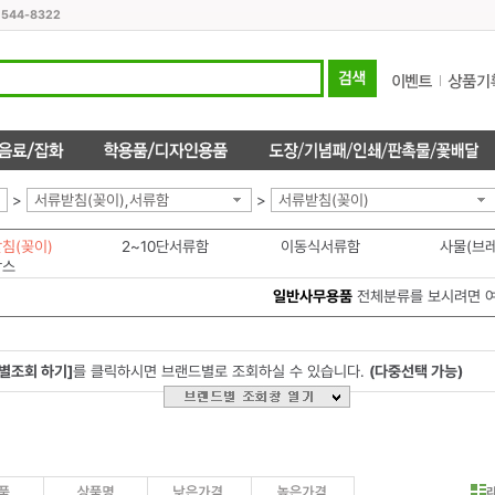
1544-8322
>
서류받침(꽂이),서류함
>
서류받침(꽂이)
침(꽂이)
2~10단서류함
이동식서류함
사물(브
박스
일반사무용품
전체분류를 보시려면 
별조회 하기]
를 클릭하시면 브랜드별로 조회하실 수 있습니다.
(다중선택 가능)