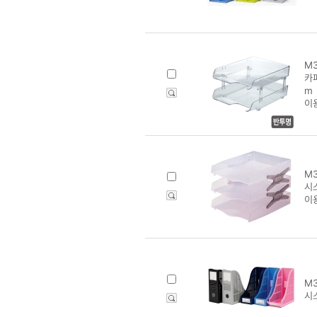
M3
카파
m
이
M3
시
이
M3
시스