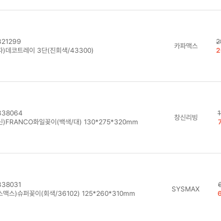
21299
2
카파맥스
파)데코트레이 3단(진회색/43300)
2
38064
창신리빙
)FRANCO화일꽂이(백색/대) 130*275*320mm
38031
SYSMAX
맥스)슈퍼꽂이(회색/36102) 125*260*310mm