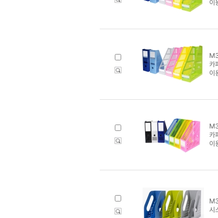
이
M3
카
이
M3
카
이
M3
시스