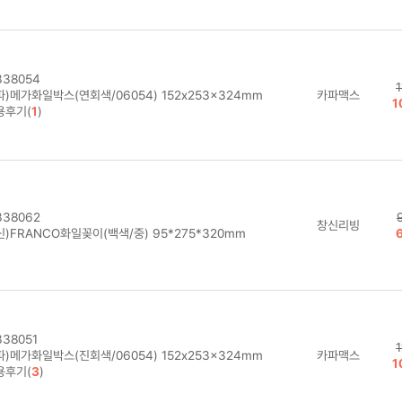
38054
)메가화일박스(연회색/06054) 152x253x324mm
카파맥스
1
용후기(
1
)
38062
창신리빙
)FRANCO화일꽂이(백색/중) 95*275*320mm
38051
)메가화일박스(진회색/06054) 152x253x324mm
카파맥스
1
용후기(
3
)