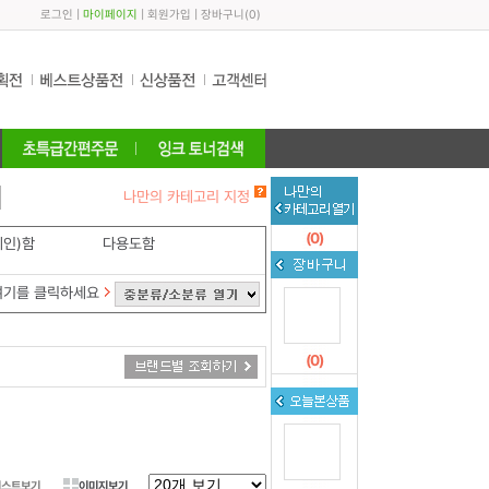
로그인
|
마이페이지
|
회원가입
|
장바구니
(
0
)
나만의 카테고리 지정
(
0
)
레인)함
다용도함
여기를 클릭하세요
(
0
)
리스트보기
이미지보기