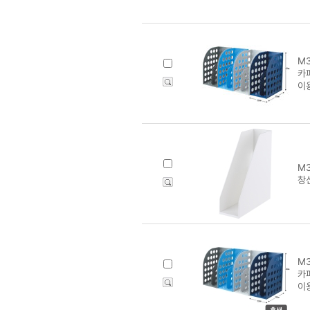
M3
카파
이
M3
창신
M3
카파
이