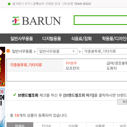
즐겨찾기 추가
|
고객
님의 거래점 안내 : (주)바른
1544-8322
일반사무용품 >
일반사무용품
>
각종봉투류,기타지류
PP봉투
급여/경조봉
각종봉투류,기타지류
모조전지
도화지
브랜드별조회
체크를 하신 후
[브랜드별조회 하기]
를 클릭하시면 브랜드
총
19
개의 상품이 등록되어 있습니다.