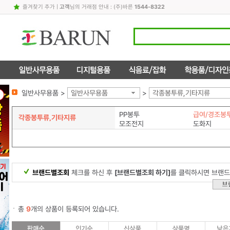
즐겨찾기 추가
|
고객
님의 거래점 안내 : (주)바른
1544-8322
일반사무용품 >
일반사무용품
>
각종봉투류,기타지류
PP봉투
급여/경조봉
각종봉투류,기타지류
모조전지
도화지
브랜드별조회
체크를 하신 후
[브랜드별조회 하기]
를 클릭하시면 브랜드
총
9
개의 상품이 등록되어 있습니다.