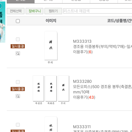
이미지
코드/상품명/
M333313
경조용 이중봉투(부의/먹박/7매)-일시
이용후기(
6
)
M333280
모든오피스)500 경조용 봉투(축결혼/
mm/10매
이용후기(
43
)
M333311
경조용 이중봉투(축결혼/먹박/7매)-일