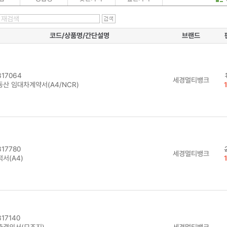
코드/상품명/간단설명
브랜드
17064
세경멀티뱅크
동산 임대차계약서(A4/NCR)
17780
세경멀티뱅크
서(A4)
17140
출결의서(모조지)
세경멀티뱅크