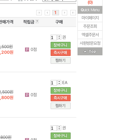
(
0
)
1
마이페이지
판매가격
적립금
구매
주문조회
엑셀주문서
권
사원방문요청
1,500원
0점
1,200원
EA
2,500원
0점
1,800원
권
800원
0점