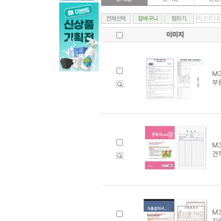
이미지
M3
부
M3
견적
M3
지