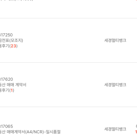
17250
금전표(모조지)
세경멀티뱅크
용후기(
23
)
17620
동산 매매 계약서
세경멀티뱅크
용후기(
1
)
17065
세경멀티뱅크
동산 매매계약서(A4/NCR)-일시품절