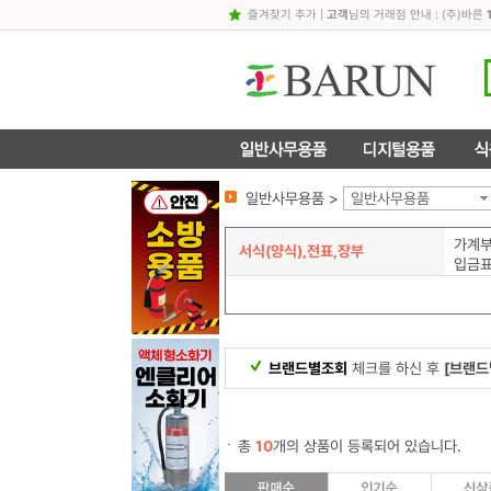
즐겨찾기 추가
|
고객
님의 거래점 안내 : (주)바른
일반사무용품 >
일반사무용품
가계
서식(양식),전표,장부
입금
브랜드별조회
체크를 하신 후
[브랜드
총
10
개의 상품이 등록되어 있습니다.