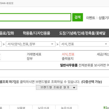
1544-8322
>
서식(양식),전표,장부
>
서식,전표
부
거래명세표
서식,전표
세금/계
표
장부
출력용지
일반사무용품
전체분류를 보시려면 
별조회 하기]
를 클릭하시면 브랜드별로 조회하실 수 있습니다.
(다중선택 가능)