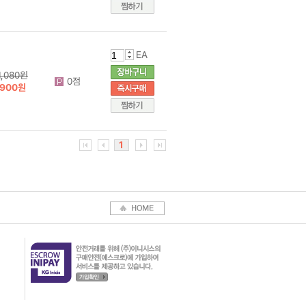
EA
1,080원
0점
900원
1