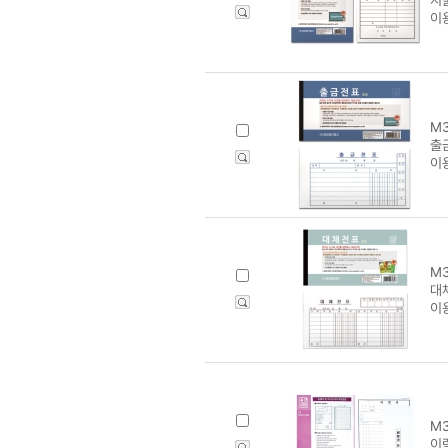
이
M3
출
이
M3
대
이
M3
이력