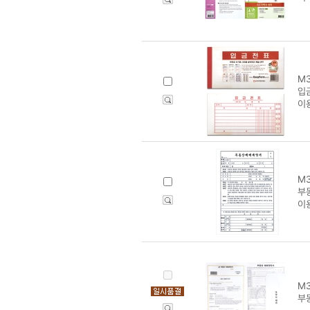
M3
입
이
M3
부
이
M3
부