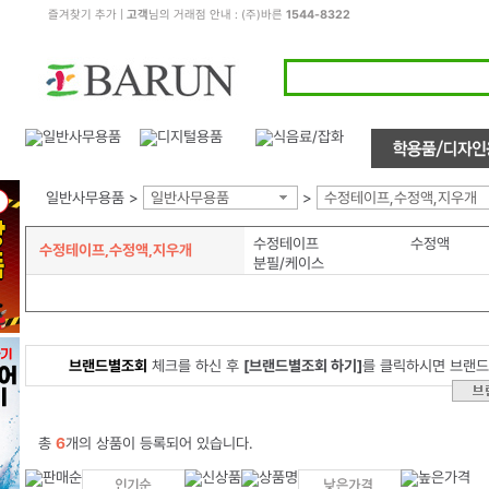
즐겨찾기 추가
|
고객
님의 거래점 안내 : (주)바른
1544-8322
일반사무용품 >
일반사무용품
>
수정테이프,수정액,지우개
수정테이프
수정액
수정테이프,수정액,지우개
분필/케이스
브랜드별조회
체크를 하신 후
[브랜드별조회 하기]
를 클릭하시면 브랜드
총
6
개의 상품이 등록되어 있습니다.