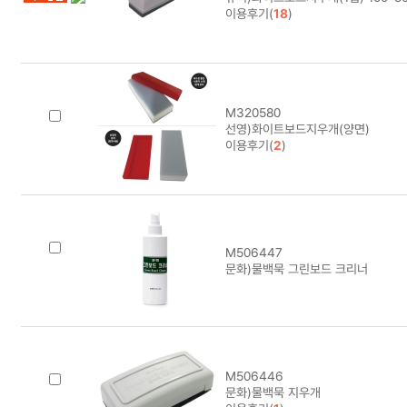
이용후기(
18
)
M320580
선영)화이트보드지우개(양면)
이용후기(
2
)
M506447
문화)물백묵 그린보드 크리너
M506446
문화)물백묵 지우개