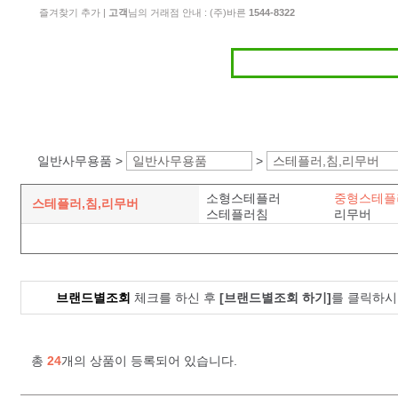
즐겨찾기 추가
|
고객
님의 거래점 안내 : (주)바른
1544-8322
일반사무용품 >
일반사무용품
>
스테플러,침,리무버
소형스테플러
중형스테플
스테플러,침,리무버
스테플러침
리무버
브랜드별조회
체크를 하신 후
[브랜드별조회 하기]
를 클릭하시
총
24
개의 상품이 등록되어 있습니다.