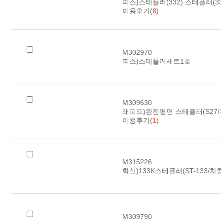
피스)스테플러(332) 스테플러(33
이용후기(
8
)
M302970
피스)스테플러세트1호
M309630
래피드)완전평면 스테플러(S27/
이용후기(
1
)
M315226
화신)133K스테플러(ST-133/차콜)
M309790