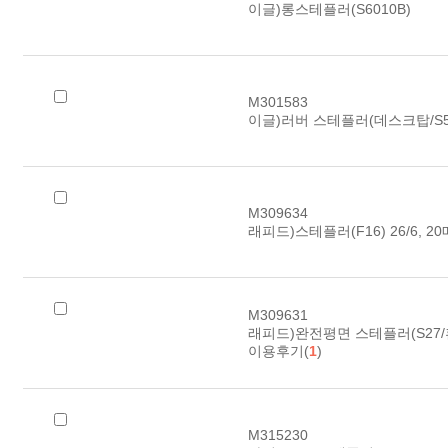
이글)롱스테플러(S6010B)
M301583
이글)러버 스테플러(데스크탑/S51
M309634
래피드)스테플러(F16) 26/6, 20
M309631
래피드)완전평면 스테플러(S27/
이용후기(
1
)
M315230