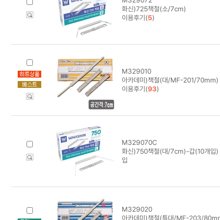
화신)725책철(소/7cm)
이용후기(
5
)
M329010
아카데미)책철(대/MF-201/70mm) 
이용후기(
93
)
M329070C
화신)750책철(대/7cm)-갑(10개입
입
M329020
아카데미)책철(특대/MF-203/80m