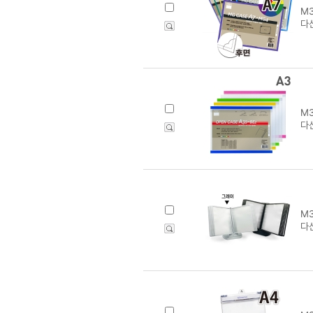
M3
다
M3
다산
M3
다