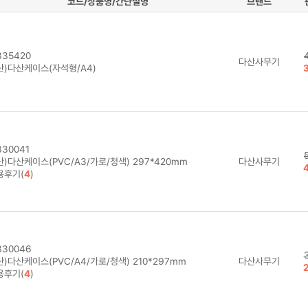
코드/상품명/간단설명
브랜드
35420
다산사무기
산)다산케이스(자석형/A4)
30041
)다산케이스(PVC/A3/가로/청색) 297*420mm
다산사무기
용후기(
4
)
30046
)다산케이스(PVC/A4/가로/청색) 210*297mm
다산사무기
용후기(
4
)