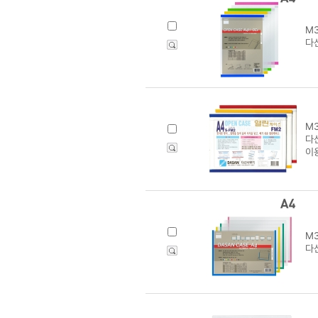
M3
다산
M3
다
이
M3
다산