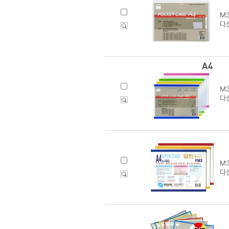
M3
다
M3
다산
M3
다