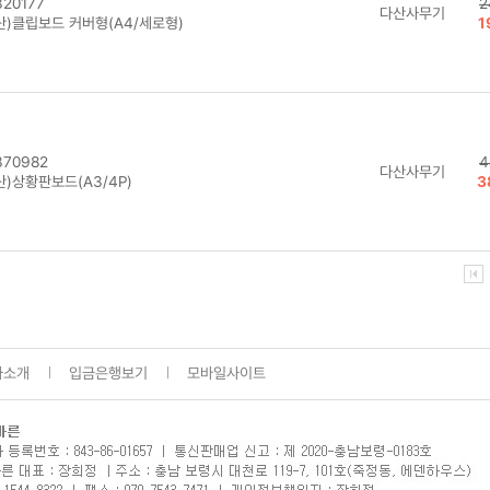
20177
2
다산사무기
산)클립보드 커버형(A4/세로형)
1
70982
4
다산사무기
산)상황판보드(A3/4P)
3
사소개
입금은행보기
모바일사이트