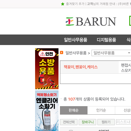
즐겨찾기 추가
|
고객
님의 거래점 안내 : (주)바른
일반사무용품 >
일반사무용품
펜접시
책꽂이,펜꽂이,케이스
스모
총
107
개의 상품이 등록되어 있습니다.