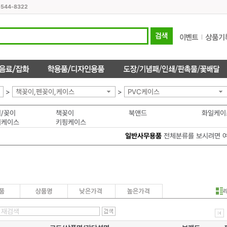
1544-8322
>
책꽂이,펜꽂이,케이스
>
PVC케이스
/꽂이
책꽂이
북앤드
화일케이
키케이스
키핑케이스
일반사무용품
전체분류를 보시려면 