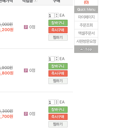
판매가격
적립금
구매
(
0
)
EA
마이페이지
4,000원
주문조회
0점
3,200원
엑셀주문서
사원방문요청
EA
5,900원
0점
4,800원
EA
3,300원
0점
2,700원