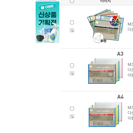
이미지
M3
다
M3
다산
이
M3
다산
이