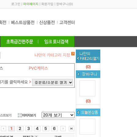
로그인
|
마이페이지
|
회원가입
|
장바구니
(
0
)
나만의 카테고리 지정
(
0
)
스
PVC케이스
여기를 클릭하세요
(
0
)
리스트보기
이미지보기
1
2
3
4
5
6