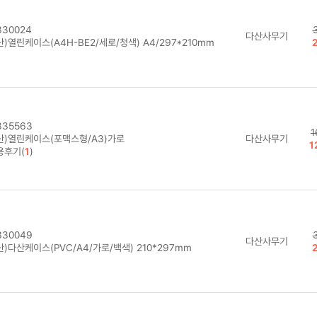
30024
다산사무기
)열린케이스(A4H-BE2/세로/청색) A4/297*210mm
35563
1
산)열린케이스(포맥스형/A3)가로
다산사무기
1
용후기(
1
)
30049
다산사무기
)다산케이스(PVC/A4/가로/백색) 210*297mm