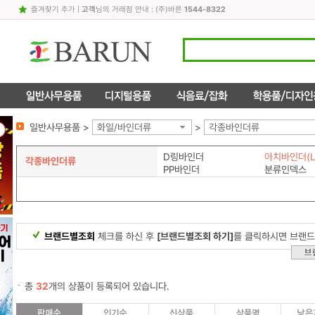
즐겨찾기 추가
|
고객
님의 거래점 안내 : (주)바른
1544-8322
일반사무용품 >
화일/바인더류
>
각종바인더류
D링바인더
아치바인더(L
각종바인더류
PP바인더
분류인덱스
브랜드별조회
체크를 하신 후
[브랜드별조회 하기]
를 클릭하시면 브랜드
총
32
개의 상품이 등록되어 있습니다.