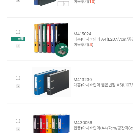
이용후기(
13
)
M415024
대흥)아치바인더 A4(L207/7cm/
이용후기(
4
)
M413230
대흥)아치바인더 짧은변철 A5(L107
M430056
현풍)아치바인더(A4/7cm/공간격8c