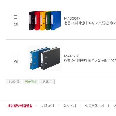
M430047
현풍)아치바인더(A4/5cm/공간격8c
M413231
대흥)아치바인더 짧은변철 A5(L107
개인정보취급방침
이용약관
회사소개
입금은행보기