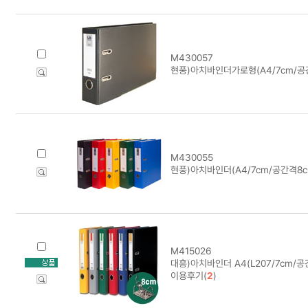
M430057
현풍)아치바인더가로형(A4/7cm/공
M430055
현풍)아치바인더(A4/7cm/공간격8c
M415026
대흥)아치바인더 A4(L207/7cm/
이용후기(
2
)