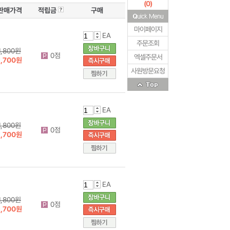
(
0
)
판매가격
적립금
구매
마이페이지
EA
주문조회
1,800원
0점
엑셀주문서
1,700원
사원방문요청
EA
1,800원
0점
1,700원
EA
1,800원
0점
1,700원