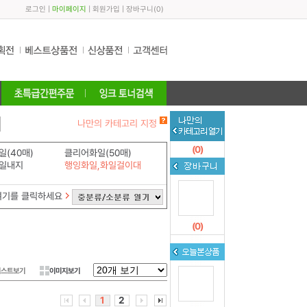
로그인
|
마이페이지
|
회원가입
|
장바구니
(
0
)
나만의 카테고리 지정
(
0
)
(40매)
클리어화일(50매)
일내지
행잉화일,화일걸이대
여기를 클릭하세요
(
0
)
리스트보기
이미지보기
1
2