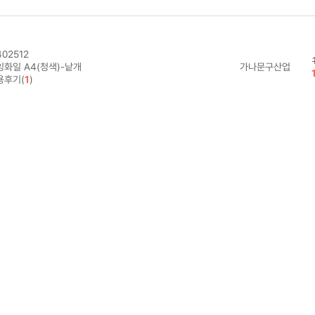
02512
잉화일 A4(청색)-낱개
가나문구산업
용후기(
1
)
02525
가나문구산업
화일 A4(회색)-낱개 0
02527
2
가나문구산업
용도(멀티)화일박스 A4
2