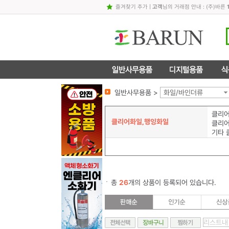
즐겨찾기 추가
|
고객
님의 거래점 안내 : (주)바른
일반사무용품 >
화일/바인더류
클리어
클리어화일,행잉화일
클리어
기타 
총
26
개의 상품이 등록되어 있습니다.