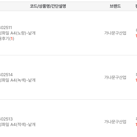
코드/상품명/간단설명
브랜드
02511
잉화일 A4(노랑)-낱개
가나문구산업
용후기(
1
)
02514
가나문구산업
잉화일 A4(녹색)-낱개
02513
가나문구산업
잉화일 A4(적색)-낱개