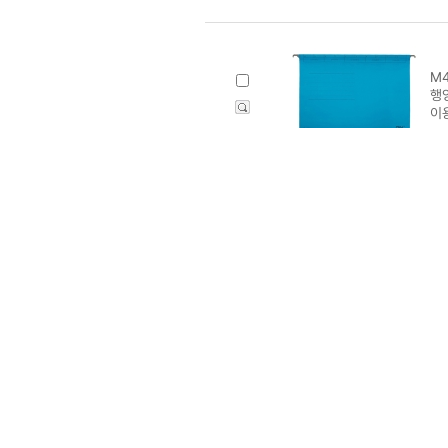
M4
행
이
M4
행잉
M4
다