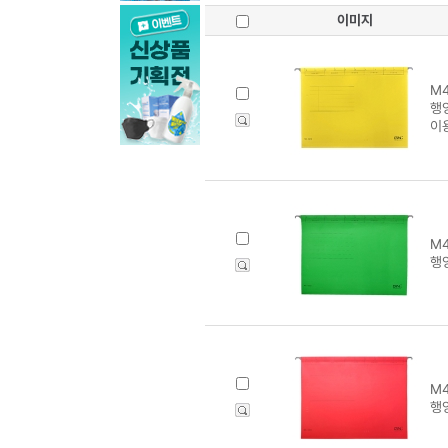
이미지
M4
행
이
M4
행
M4
행