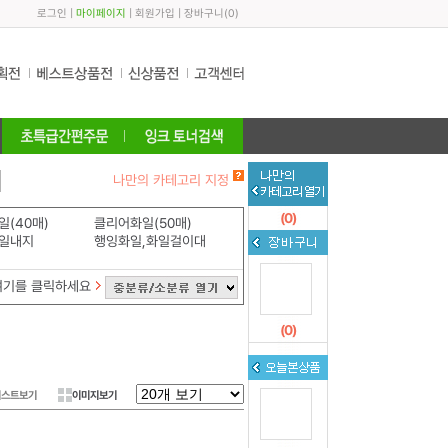
로그인
|
마이페이지
|
회원가입
|
장바구니
(
0
)
나만의 카테고리 지정
(
0
)
(40매)
클리어화일(50매)
일내지
행잉화일,화일걸이대
여기를 클릭하세요
(
0
)
리스트보기
이미지보기