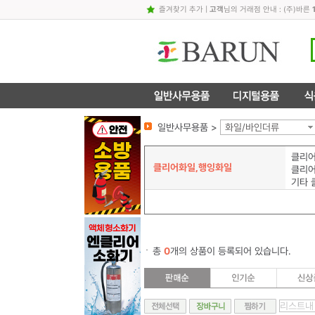
즐겨찾기 추가
|
고객
님의 거래점 안내 : (주)바른
일반사무용품 >
화일/바인더류
클리어
클리어화일,행잉화일
클리어
기타 
총
0
개의 상품이 등록되어 있습니다.