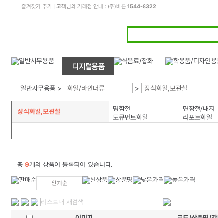
즐겨찾기 추가
|
고객
님의 거래점 안내 : (주)바른
1544-8322
일반사무용품 >
화일/바인더류
>
장식화일,보관철
명함철
면장철/내지
장식화일,보관철
도큐먼트화일
리포트화일
총
9
개의 상품이 등록되어 있습니다.
이미지
코드/상품명/