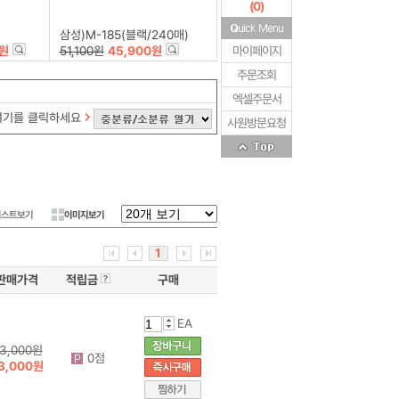
(
0
)
삼성)M-185(블랙/240매)
0원
51,100원
45,900원
마이페이지
주문조회
엑셀주문서
여기를 클릭하세요
사원방문요청
리스트보기
이미지보기
1
판매가격
적립금
구매
EA
3,000원
0점
3,000원