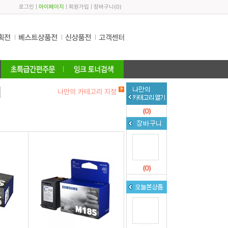
로그인
|
마이페이지
|
회원가입
|
장바구니
(
0
)
나만의 카테고리 지정
(
0
)
(
0
)