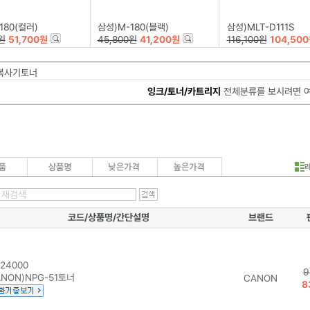
180(컬러)
삼성)M-180(블랙)
삼성)MLT-D111S
원
51,700원
45,800원
41,200원
116,100원
104,50
복사기토너
잉크/토너/카트리지
전체분류를 보시려면 
코드/상품명/간단설명
브랜드
24000
9
NON)NPG-51토너
CANON
8