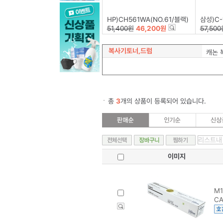
HP)CH561WA(NO.61/블랙)
삼성)C-
51,400원
46,200원
57,500
복사기토너,드럼
캐논 
총
3
개의 상품이 등록되어 있습니다.
이미지
M1
CA