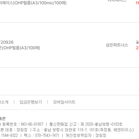
에이스)OHP필름(A3/100mic/100매)
1
20926
3
삼은파트너스
)OHP필름(A3/100매)
2
사소개
입금은행보기
모바일사이트