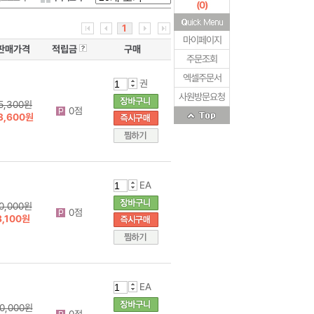
(
0
)
1
마이페이지
판매가격
적립금
구매
주문조회
엑셀주문서
권
사원방문요청
5,300원
0점
3,600원
EA
0,000원
0점
8,100원
EA
0,000원
0점