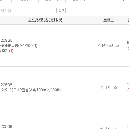
코드/상품명/간단설명
브랜드
20925
1
)OHP필름(A4/100매)
삼은파트너스
1
용후기(
1
)
20508
1
라미에이스
에이스)OHP필름(A4/100mic/100매)
20509
2
라미에이스