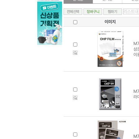
이미지
M7
삼은
이
M7
라미
M7