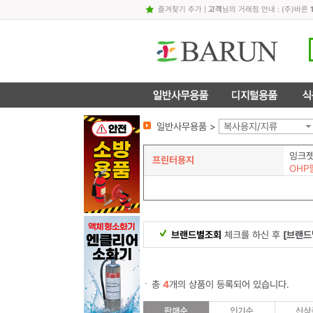
즐겨찾기 추가
|
고객
님의 거래점 안내 : (주)바른
일반사무용품 >
복사용지/지류
잉크
프린터용지
OHP
브랜드별조회
체크를 하신 후
[브랜드
총
4
개의 상품이 등록되어 있습니다.