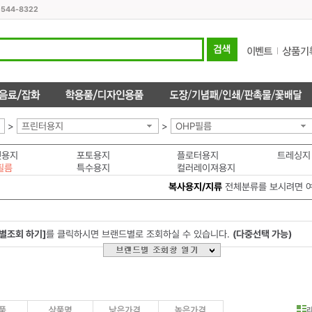
1544-8322
>
프린터용지
>
OHP필름
젯용지
포토용지
플로터용지
트레싱지
필름
특수용지
컬러레이져용지
복사용지/지류
전체분류를 보시려면 
별조회 하기]
를 클릭하시면 브랜드별로 조회하실 수 있습니다.
(다중선택 가능)