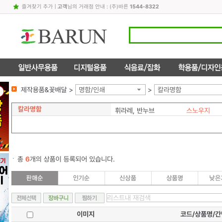
즐겨찾기 추가
|
고객
님의 거래점 안내 : (주)바른
1544-8322
제작용품&꽃배달 >
명함/인쇄
>
칼라명함
칼라명함
휘라레, 반누브
스노우지
총
6
개의 상품이 등록되어 있습니다.
이미지
코드/상품명/