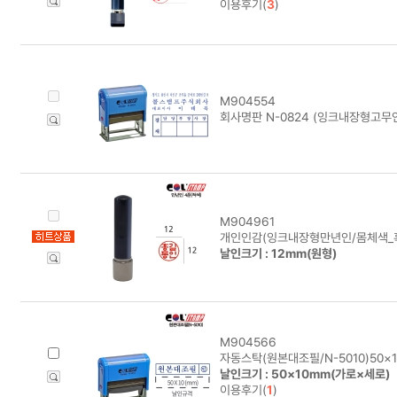
이용후기(
3
)
M904554
회사명판 N-0824 (잉크내장형고무인
M904961
개인인감(잉크내장형만년인/몸체색_흑
날인크기 : 12mm(원형)
M904566
자동스탁(원본대조필/N-5010)50×
날인크기 : 50×10mm(가로×세로)
이용후기(
1
)