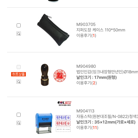
M903705
지퍼도장 케이스 110*50mm
이용후기(
1
)
M904980
법인인감(잉크내장형만년인)Ø18mm
날인크기 : 17mm(원형)
이용후기(
2
)
M904113
자동스탁(원본대조필/N-0822)청색
날인크기 : 35×12mm(가로×세로)
이용후기(
11
)