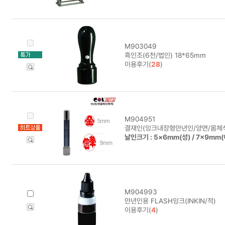
M903049
흑인조(6천/법인) 18*65mm
이용후기(
28
)
M904951
결재인(잉크내장형만년인/양면/몸체색
날인크기 : 5×6mm(성) / 7×9mm
M904993
만년인용 FLASH잉크(INKIN/적)
이용후기(
4
)