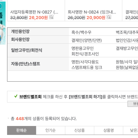
사업자등록명판 N-0827 (잉크내장형고무인/50x30mm)
회사명판 N-0824 (잉크내장형고무인/58x22mm)
결재인(잉크내
32,800원
26,200원
26,200원
20,900원
27,20
개인용인장
흑수/백수우
벽조목/대추
회사용인장
결재인(양면/단면)
법인인감/사
명판용고무인
결재방고무인
일반고무인/회전식
회전식/경조사인
명판/사각다용도
자동(만년)스탬프
스탬프패드용 잉크
원형(날짜없음
브랜드별조회
체크를 하신 후
[브랜드별조회 하기]
를 클릭하시면 브랜드
총
448
개의 상품이 등록되어 있습니다.