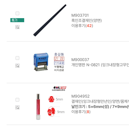
M903701
흑인조결재인(양면)
이용후기(
42
)
M900037
개인명판 N-0821 (잉크내장형고무인
M904952
결재인(잉크내장형만년인/양면/몸체색
날인크기 : 5×6mm(성) / 7×9mm
이용후기(
8
)