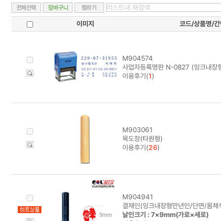
이미지
코드/상품명/
M904574
사업자등록명판 N-0827 (잉크내장형
이용후기(
1
)
M903061
목도장(타원형)
이용후기(
26
)
M904941
결재인(잉크내장형만년인/단면/몸체색
날인크기 : 7×9mm(가로×세로)