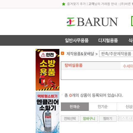
즐겨찾기 추가
|
고객
님의 거래점 안내 : (주)바른
제작용품&꽃배달 >
판촉/주문제작용품
탕비실용품
수세미
총
0
개의 상품이 등록되어 있습니다.