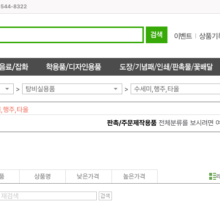
1544-8322
>
탕비실용품
>
수세미,행주,타올
,행주,타올
판촉/주문제작용품
전체분류를 보시려면 