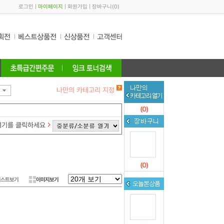
로그인
|
마이페이지
|
회원가입
|
장바구니
(
0
)
나만의 카테고리 지정
(
0
)
여기를 클릭하세요
(
0
)
리스트보기
이미지보기