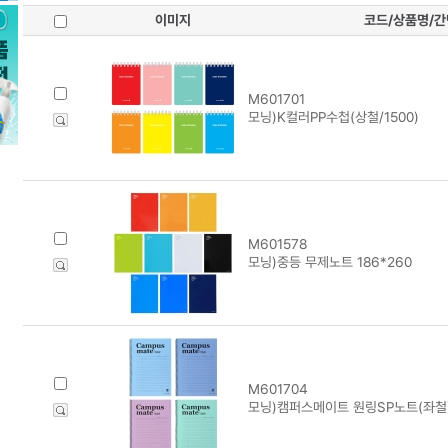
이미지
코드/상품명/
M601701
모닝)K컬러PP수첩(상철/1500)
M601578
모닝)중등 무제노트 186*260
M601704
모닝)캠퍼스메이트 원링SP노트(좌철