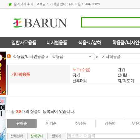
즐겨찾기 추가
|
고객
님의 거래점 안내 : (주)바른
1544-8322
학용품/디자인용품 >
학용품
>
기타학용품
노트(수첩)
가위
기타학용품
공기
실내화
신주머니
자/각도기
총
38
개의 상품이 등록되어 있습니다.