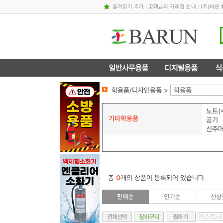
즐겨찾기 추가
|
고객
님의 거래점 안내 : (주)바른
학용품/디자인용품 >
학용품
노트(
기타학용품
공기
신주
총
0
개의 상품이 등록되어 있습니다.