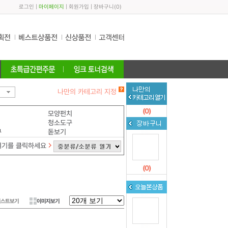
로그인
|
마이페이지
|
회원가입
|
장바구니
(
0
)
나만의 카테고리 지정
(
0
)
모양펀치
청소도구
구
돋보기
여기를 클릭하세요
(
0
)
리스트보기
이미지보기