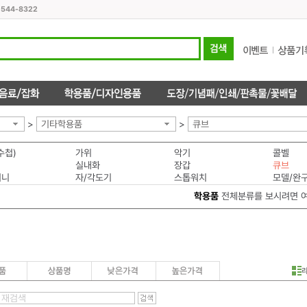
1544-8322
>
기타학용품
>
큐브
수첩)
가위
악기
콜벨
실내화
장갑
큐브
머니
자/각도기
스톱워치
모델/완
학용품
전체분류를 보시려면 