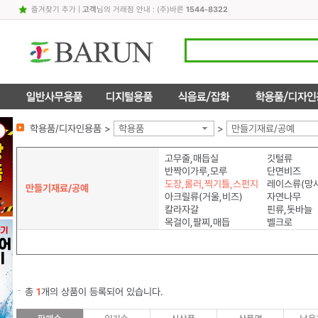
즐겨찾기 추가
|
고객
님의 거래점 안내 : (주)바른
1544-8322
학용품/디자인용품 >
학용품
>
만들기재료/공예
고무줄,매듭실
깃털류
반짝이가루,모루
단면비즈
도장,롤러,찍기틀,스펀지
레이스류(망사
만들기재료/공예
아크릴류(거울,비즈)
자연나무
칼라자갈
핀류,돗바늘
목걸이,팔찌,매듭
벨크로
총
1
개의 상품이 등록되어 있습니다.