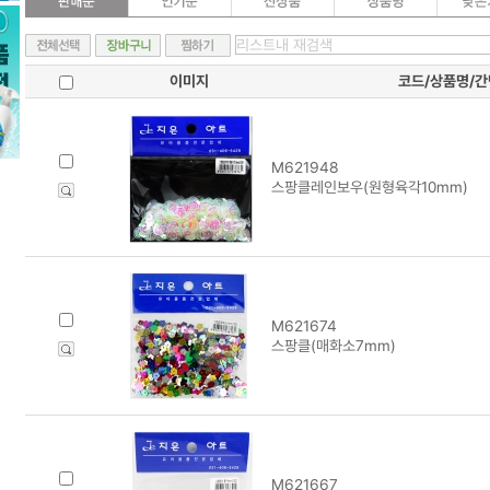
이미지
코드/상품명/
M621948
스팡클레인보우(원형육각10mm)
M621674
스팡클(매화소7mm)
M621667