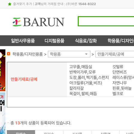
즐겨찾기 추가
|
고객
님의 거래점 안내 : (주)바른
1544-8322
학용품/디자인용품 >
학용품
>
만들기재료/공예
고무줄,매듭실
깃털류
반짝이가루,모루
단면비즈
도장,롤러,찍기틀,스펀지
레이스류(망사
만들기재료/공예
아크릴류(거울,비즈)
자연나무
칼라자갈
핀류,돗바늘
목걸이,팔찌,매듭
벨크로
총
13
개의 상품이 등록되어 있습니다.