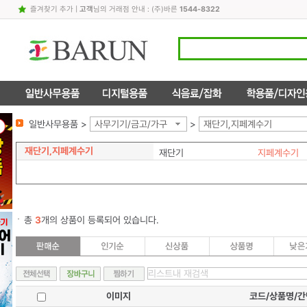
즐겨찾기 추가
|
고객
님의 거래점 안내 : (주)바른
1544-8322
일반사무용품 >
사무기기/금고/가구
>
재단기,지페계수기
재단기,지페계수기
재단기
지페계수기
총
3
개의 상품이 등록되어 있습니다.
이미지
코드/상품명/