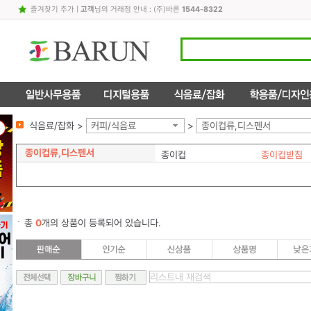
즐겨찾기 추가
|
고객
님의 거래점 안내 : (주)바른
1544-8322
식음료/잡화 >
커피/식음료
>
종이컵류,디스펜서
종이컵류,디스펜서
종이컵
종이컵받침
총
0
개의 상품이 등록되어 있습니다.