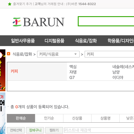
즐겨찾기 추가
|
고객
님의 거래점 안내 : (주)바른
1544-8322
식음료/잡화 >
커피/식음료
>
커피
맥심
네슬레(네스
커피
쟈뎅
남양
G7
이디야
총
0
개의 상품이 등록되어 있습니다.