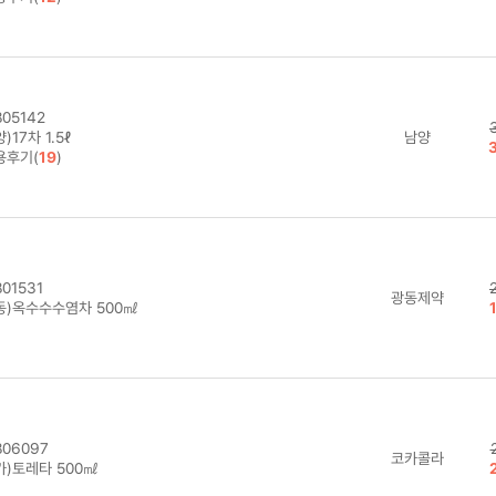
05142
)17차 1.5ℓ
남양
용후기(
19
)
01531
광동제약
동)옥수수수염차 500㎖
06097
코카콜라
카)토레타 500㎖