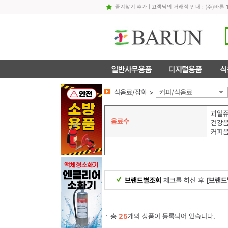
즐겨찾기 추가
|
고객
님의 거래점 안내 : (주)바른
식음료/잡화 >
커피/식음료
과일쥬
음료수
건강음
커피
브랜드별조회
체크를 하신 후
[브랜드
총
25
개의 상품이 등록되어 있습니다.