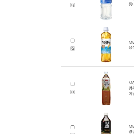
동
M8
웅
M8
광동
이
M8
광