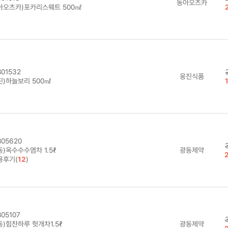
동아오츠카
아오츠카)포카리스웨트 500㎖
01532
웅진식품
진)하늘보리 500㎖
05620
)옥수수수염차 1.5ℓ
광동제약
용후기(
12
)
05107
동)힘찬하루 헛개차1.5ℓ
광동제약