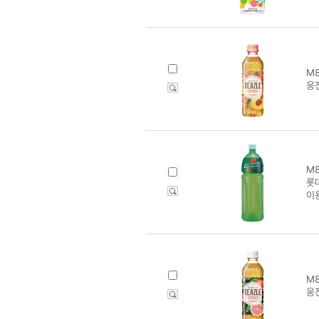
M8
웅진
M8
롯데
이
M8
웅진