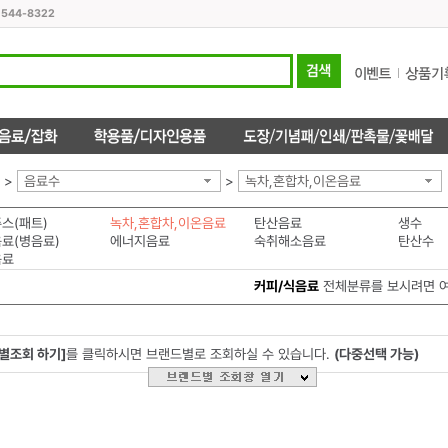
1544-8322
>
음료수
>
녹차,혼합차,이온음료
스(패트)
녹차,혼합차,이온음료
탄산음료
생수
료(병음료)
에너지음료
숙취해소음료
탄산수
음료
커피/식음료
전체분류를 보시려면 
별조회 하기]
를 클릭하시면 브랜드별로 조회하실 수 있습니다.
(다중선택 가능)