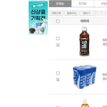
이미지
M8
광
M8
동
M8