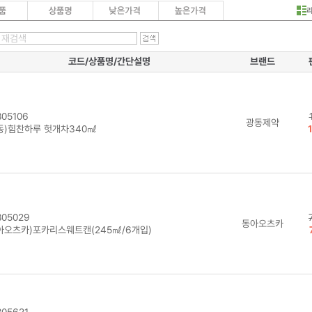
코드/상품명/간단설명
브랜드
05106
광동제약
동)힘찬하루 헛개차340㎖
05029
동아오츠카
아오츠카)포카리스웨트캔(245㎖/6개입)
05621