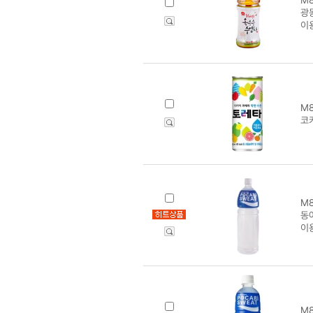
광
이
M8
코카
M8
동
이
M8