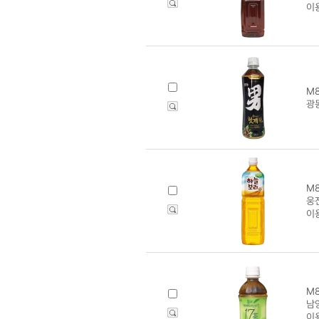
이
M8
광
M8
웅진
이
M8
남양
이