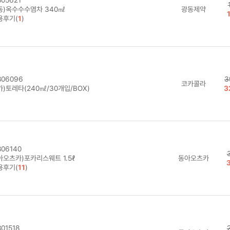
동)옥수수수염차 340㎖
광동제약
용후기(
1
)
06096
3
코카콜라
)토레타(240㎖/30개입/BOX)
3
06140
아오츠카)포카리스웨트 1.5ℓ
동아오츠카
용후기(
11
)
01518