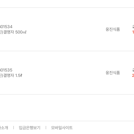
01534
웅진식품
진)결명자 500㎖
01535
웅진식품
)결명자 1.5ℓ
사소개
입금은행보기
모바일사이트