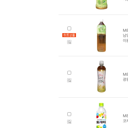
M8
남양
이
M8
광
M8
코