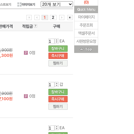
(
0
)
리스트보기
이미지보기
마이페이지
1
2
주문조회
판매가격
적립금
구매
엑셀주문서
EA
사원방문요청
1,900원
0점
1,300원
갑
7,900원
0점
7,100원
EA