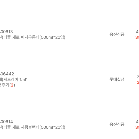
00613
4
웅진식품
)티즐 제로 피치우롱티(500ml*20입)
3
06442
)게토레이 1.5ℓ
롯데칠성
용후기(
2
)
00614
4
웅진식품
)티즐 제로 자몽블랙티(500ml*20입)
3