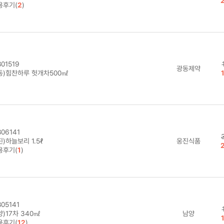
용후기(
2
)
01519
광동제약
동)힘찬하루 헛개차500㎖
06141
)하늘보리 1.5ℓ
웅진식품
용후기(
1
)
05141
)17차 340㎖
남양
용후기(
12
)