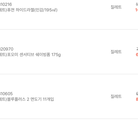
10216
1
질레트
레트)퓨젼 하이드라젤(민감/195㎖)
1
20970
질레트
레트)포오미 센서티브 쉐이빙폼 175g
10605
질레트
레트)블루플러스 2 면도기 11개입