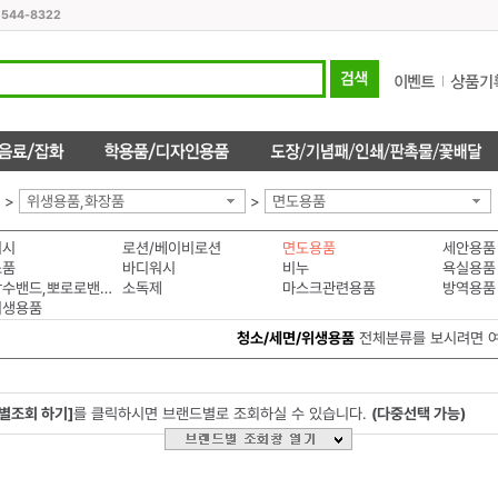
1544-8322
>
위생용품,화장품
>
면도용품
워시
로션/베이비로션
면도용품
세안용품
소품
바디워시
비누
욕실용품
투명방수밴드,뽀로로밴드
소독제
마스크관련용품
방역용품
위생용품
청소/세면/위생용품
전체분류를 보시려면 
별조회 하기]
를 클릭하시면 브랜드별로 조회하실 수 있습니다.
(다중선택 가능)