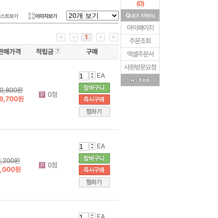
(
0
)
리스트보기
이미지보기
마이페이지
1
주문조회
판매가격
적립금
구매
엑셀주문서
사원방문요청
EA
0,800원
0점
6,700원
EA
1,200원
0점
1,000원
EA