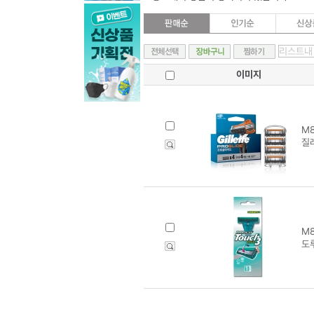
이미지
M8
질
M8
도