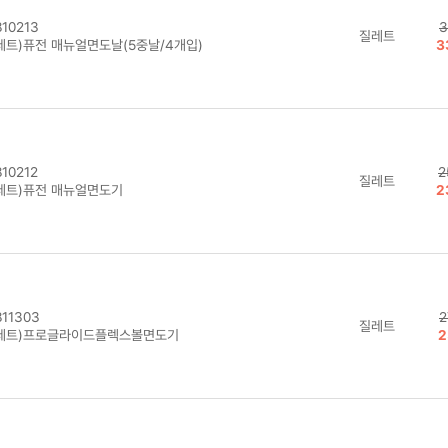
10213
3
질레트
레트)퓨전 매뉴얼면도날(5중날/4개입)
3
10212
2
질레트
레트)퓨전 매뉴얼면도기
2
11303
2
질레트
레트)프로글라이드플렉스볼면도기
2