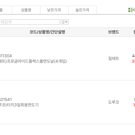
코드/상품명/간단설명
브랜드
11304
4
질레트
레트)프로글라이드플렉스볼면도날(4개입)
3
21541
도루코
루코)터치3일회용면도기