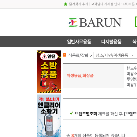
즐겨찾기 추가
|
고객
님의 거래점 안내 : (주)바른
식음료/잡화 >
청소/세면/위생용품
핸드
미용
위생용품,화장품
미용
브랜드별조회
체크를 하신 후
[브랜드
총
8
개의 상품이 등록되어 있습니다.