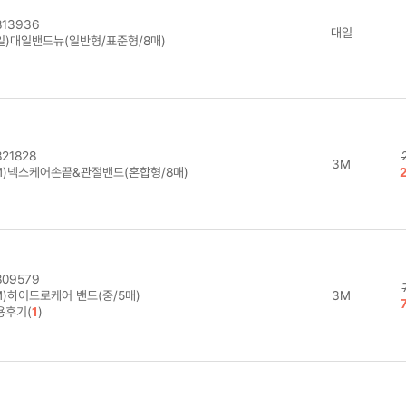
13936
대일
일)대일밴드뉴(일반형/표준형/8매)
21828
3M
M)넥스케어손끝&관절밴드(혼합형/8매)
09579
M)하이드로케어 밴드(중/5매)
3M
용후기(
1
)