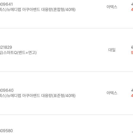
09641
아텍스
텍스)뉴메디랩 아쿠아밴드 대용량(혼합형/40매)
21829
대일
일)스마트Q(밴드+연고)
09640
아텍스
텍스)뉴메디랩 아쿠아밴드 대용량(표준형/40매)
09580