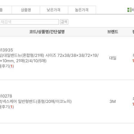
코드/상품명/간단설명
브랜드
13935
)대일밴드뉴(혼합형/21매) 사이즈 72x38/38x38/72x19/
대일
x10mm, 21매(2/4/10/5매)
용후기(
1
)
10278
M)넥스케어 일반형밴드(중형/20매/이코노미)
3M
용후기(
1
)