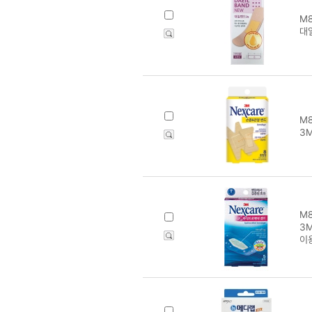
M8
대
M8
3
M8
3
이