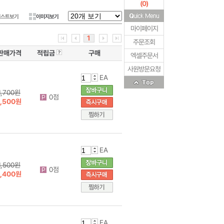
(
0
)
리스트보기
이미지보기
마이페이지
1
주문조회
판매가격
적립금
구매
엑셀주문서
사원방문요청
EA
1,700원
0점
1,500원
EA
1,500원
0점
1,400원
EA