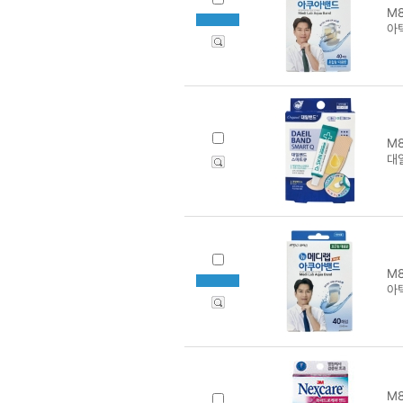
M8
아
M8
대
M8
아
M8