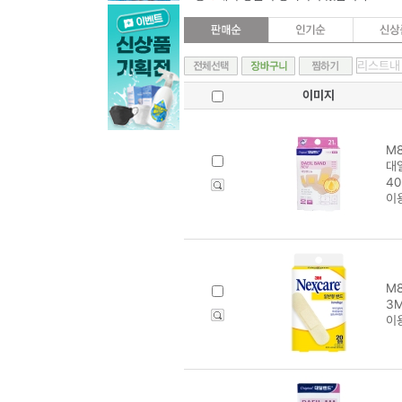
이미지
M8
대일
40
이
M8
3
이