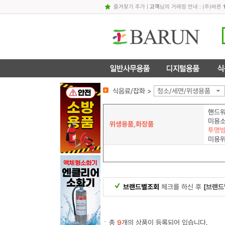
즐겨찾기 추가
|
고객
님의 거래점 안내 : (주)바른
식음료/잡화 >
청소/세면/위생용품
핸드
미용
위생용품,화장품
미용
브랜드별조회
체크를 하신 후
[브랜드
총
9
개의 상품이 등록되어 있습니다.