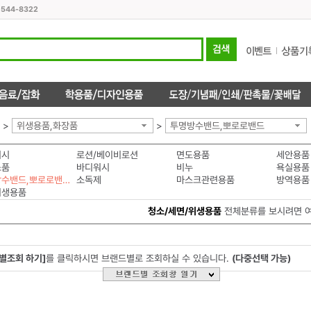
1544-8322
>
위생용품,화장품
>
투명방수밴드,뽀로로밴드
워시
로션/베이비로션
면도용품
세안용품
소품
바디워시
비누
욕실용품
투명방수밴드,뽀로로밴드
소독제
마스크관련용품
방역용품
위생용품
청소/세면/위생용품
전체분류를 보시려면 
별조회 하기]
를 클릭하시면 브랜드별로 조회하실 수 있습니다.
(다중선택 가능)