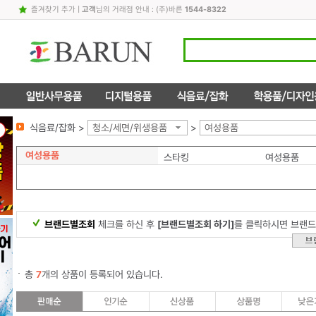
즐겨찾기 추가
|
고객
님의 거래점 안내 : (주)바른
1544-8322
식음료/잡화 >
청소/세면/위생용품
>
여성용품
여성용품
스타킹
여성용품
브랜드별조회
체크를 하신 후
[브랜드별조회 하기]
를 클릭하시면 브랜드
총
7
개의 상품이 등록되어 있습니다.