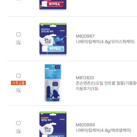
M820967
니베아)립케어(4.8g/모이스춰케어)
M813820
존슨앤존슨)오일 컨트롤 필름(기름종이
이용후기(
13
)
M820966
니베아)립케어(4.8g/에센셜케어)