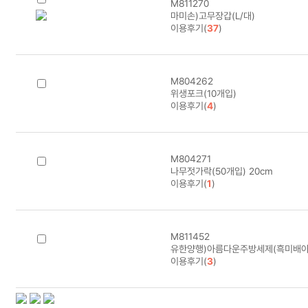
M811270
마미손)고무장갑(L/대)
이용후기(
37
)
M804262
위생포크(10개입)
이용후기(
4
)
M804271
나무젓가락(50개입) 20cm
이용후기(
1
)
M811452
유한양행)아름다운주방세제(흑미배아/
이용후기(
3
)