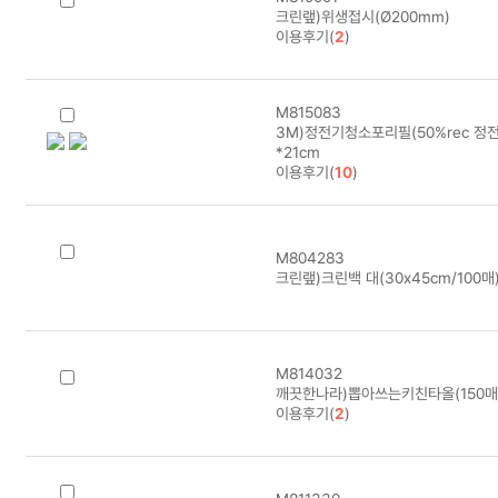
크린랲)위생접시(Ø200mm)
이용후기(
2
)
M815083
3M)정전기청소포리필(50%rec 정전
*21cm
이용후기(
10
)
M804283
크린랲)크린백 대(30x45cm/100매
M814032
깨끗한나라)뽑아쓰는키친타올(150매
이용후기(
2
)