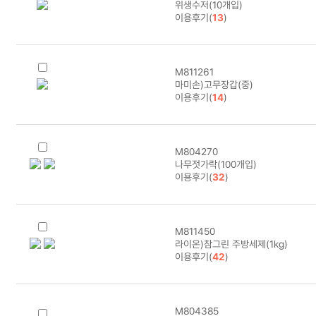
위생수저(10개입)
이용후기(
13
)
M811261
마미손)고무장갑(중)
이용후기(
14
)
M804270
나무젓가락(100개입)
이용후기(
32
)
M811450
라이온)참그린 주방세제(1kg)
이용후기(
42
)
M804385