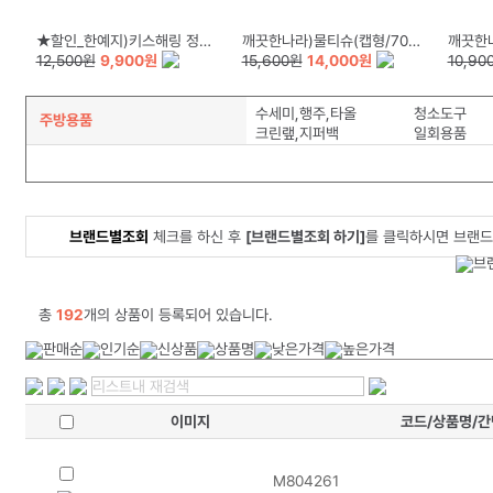
★할인_한예지)키스해링 정사각 미용티슈(250매×6입)
깨끗한나라)물티슈(캡형/70매×6입)
깨끗한나라)
12,500원
9,900원
15,600원
14,000원
10,90
수세미,행주,타올
청소도구
주방용품
크린랲,지퍼백
일회용품
브랜드별조회
체크를 하신 후
[브랜드별조회 하기]
를 클릭하시면 브랜드
총
192
개의 상품이 등록되어 있습니다.
이미지
코드/상품명/
M804261