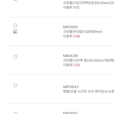
크린랲)크린지퍼백(대/25x30cm/20
이용후기(
1
)
M810000
크린랲)위생접시(Ø180mm)
이용후기(
4
)
M804281
크린랲)크린백 중(25x35cm/100매
이용후기(
3
)
M810643
헨켈)프릴 시크릿 오브 베이킹소다(퓨
M810001