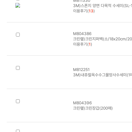
M811330
3M)스폰지 양면 다목적 수세미(SL-1
이용후기(
13
)
M804386
크린랲)크린지퍼백(소/18x20cm/20
이용후기(
1
)
M812251
3M)내츄럴옥수수그물망사수세미(1매
M804396
크린랲)크린장갑(200매)