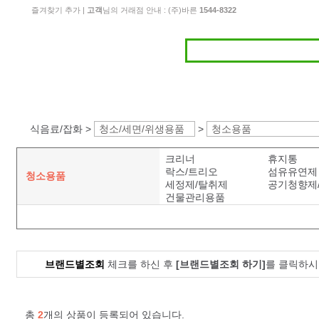
즐겨찾기 추가
|
고객
님의 거래점 안내 : (주)바른
1544-8322
식음료/잡화 >
청소/세면/위생용품
>
청소용품
크리너
휴지통
락스/트리오
섬유유연제
청소용품
세정제/탈취제
공기청향제
건물관리용품
브랜드별조회
체크를 하신 후
[브랜드별조회 하기]
를 클릭하시
총
2
개의 상품이 등록되어 있습니다.