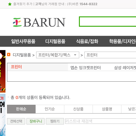
즐겨찾기 추가
|
고객
님의 거래점 안내 : (주)바른
1544-8322
디지털용품 >
프린터/복합기/팩스
>
프린터
프린터
엡손 잉크젯프린터
삼성 레이저
총
0
개의 상품이 등록되어 있습니다.