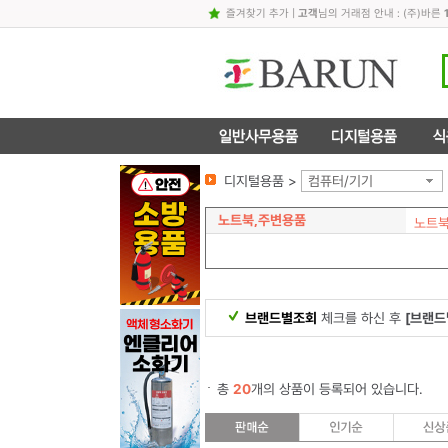
즐겨찾기 추가
|
고객
님의 거래점 안내 : (주)바른
디지털용품 >
컴퓨터/기기
노트북,주변용품
노트
브랜드별조회
체크를 하신 후
[브랜드
총
20
개의 상품이 등록되어 있습니다.