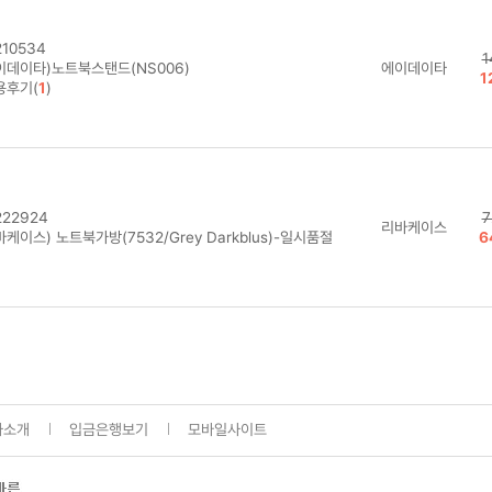
10534
1
이데이타)노트북스탠드(NS006)
에이데이타
1
용후기(
1
)
22924
7
리바케이스
케이스) 노트북가방(7532/Grey Darkblus)-일시품절
6
사소개
입금은행보기
모바일사이트