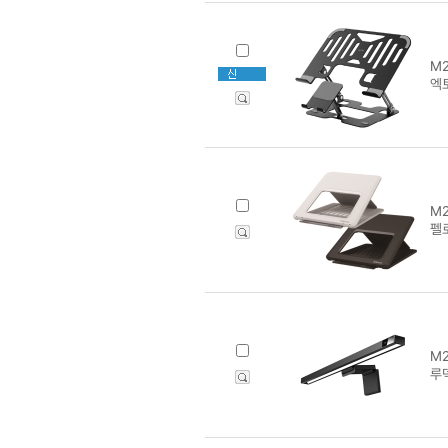
M2
엑토
M2
펠
M2
루덱