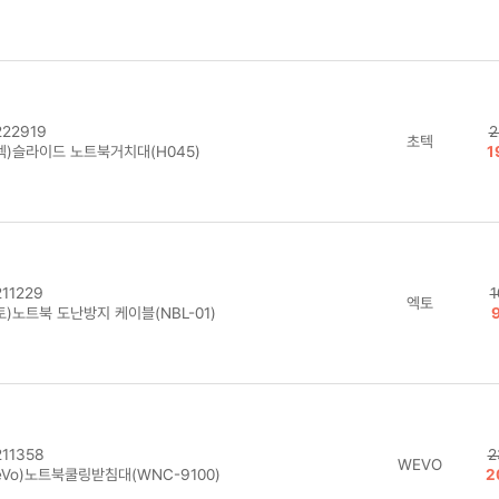
22919
2
초텍
텍)슬라이드 노트북거치대(H045)
1
11229
1
엑토
)노트북 도난방지 케이블(NBL-01)
11358
2
WEVO
eVo)노트북쿨링받침대(WNC-9100)
2