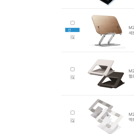
M2
세
M2
펠
M2
엑