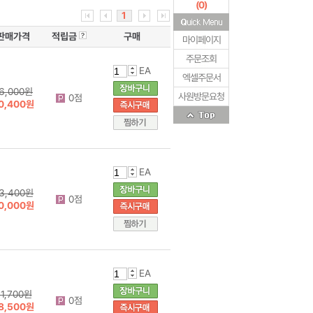
(
0
)
1
판매가격
적립금
구매
마이페이지
주문조회
EA
엑셀주문서
6,000원
사원방문요청
0점
0,400원
EA
3,400원
0점
0,000원
EA
1,700원
0점
8,500원