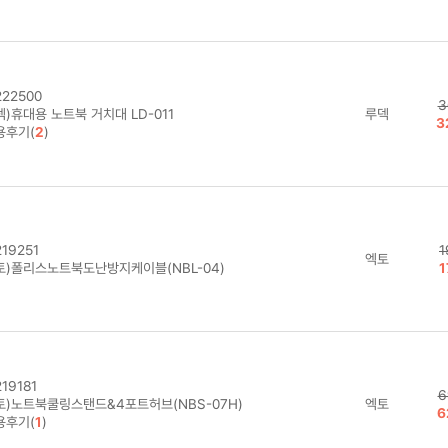
22500
3
)휴대용 노트북 거치대 LD-011
루덱
3
용후기(
2
)
19251
1
엑토
토)폴리스노트북도난방지케이블(NBL-04)
1
19181
6
토)노트북쿨링스탠드&4포트허브(NBS-07H)
엑토
6
용후기(
1
)