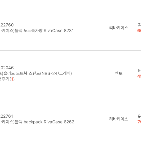
22760
7
리바케이스
케이스)블랙 노트북가방 RivaCase 8231
6
02046
5
토)솔리드 노트북 스탠드(NBS-24/그레이)
엑토
4
용후기(
1
)
22761
9
리바케이스
케이스)블랙 backpack RivaCase 8262
7