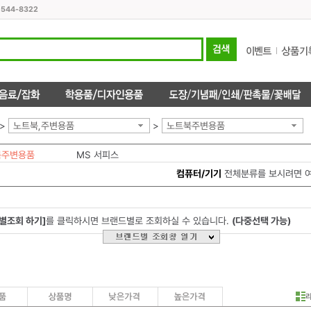
1544-8322
>
노트북,주변용품
>
노트북주변용품
북주변용품
MS 서피스
컴퓨터/기기
전체분류를 보시려면 
별조회 하기]
를 클릭하시면 브랜드별로 조회하실 수 있습니다.
(다중선택 가능)