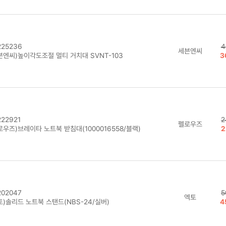
25236
4
세븐엔씨
븐엔씨)높이각도조절 멀티 거치대 SVNT-103
3
22921
2
펠로우즈
로우즈)브레이타 노트북 받침대(1000016558/블랙)
2
02047
5
엑토
토)솔리드 노트북 스탠드(NBS-24/실버)
4