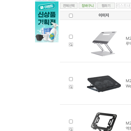
이미지
M2
루덱
M2
W
M2
엑