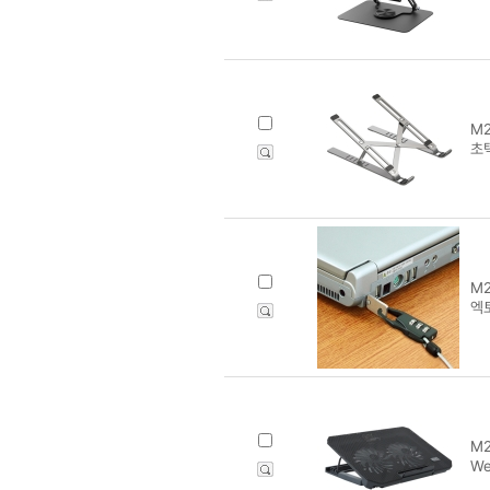
M2
초
M2
엑토
M2
W