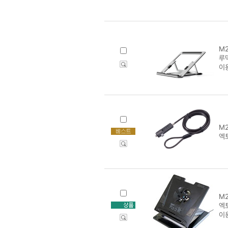
M2
루덱
이
M2
엑
M2
엑
이