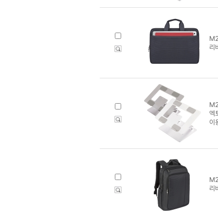
M2
리바
M2
엑
이
M2
리바