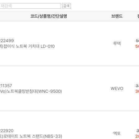
코드/상품명/간단설명
브랜드
22499
5
루덱
)접이식 노트북 거치대 LD-010
5
11357
3
WEVO
eVo)노트북쿨링받침대(WNC-9500)
3
22920
3
엑토
토)로테이트 노트북 스탠드(NBS-33)
2