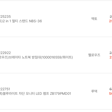
25235
2
엑토
)2 in 1 멀티 스탠드 NBS-36
2
22922
2
펠로우즈
로우즈)브레이타 노트북 받침대(1000016559/화이트)
2
22751
6
루덱
)블루라이트 차단 모니터 LED 램프 ZB179PMD01
5