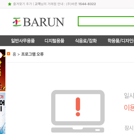
즐겨찾기 추가
|
고객
님의 거래점 안내 : (주)바른
1544-8322
홈 >
프로그램 오류