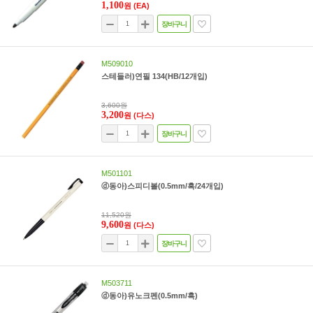
1,100
원
(EA)
장바구니
M509010
스테들러)연필 134(HB/12개입)
3,600원
3,200
원
(다스)
장바구니
M501101
ⓓ동아)스피디볼(0.5mm/흑/24개입)
11,520원
9,600
원
(다스)
장바구니
M503711
ⓓ동아)유노크펜(0.5mm/흑)