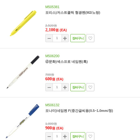
M505381
모리스)저스트클릭 형광펜(M2/노랑)
2,520원
2,100
원
(EA)
장바구니
M506200
ⓓ문화)넥스프로 네임펜(흑)
700원
600
원
(EA)
장바구니
M506132
모나미)네임펜 F(중간글씨용(0.5~1.0mm/청)
1,000원
900
원
(EA)
장바구니