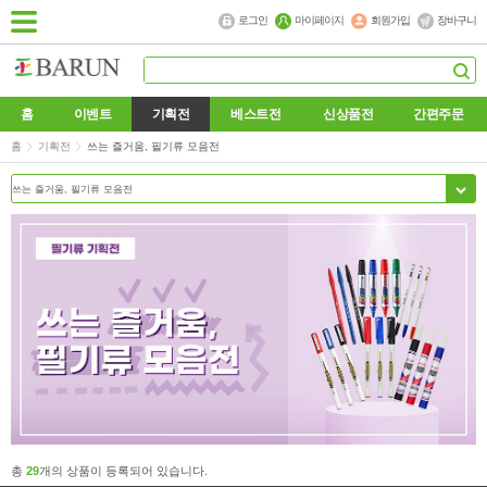
로그인
마이페이지
회원가입
장바구니
홈
이벤트
기획전
베스트전
신상품전
간편주문
홈
기획전
쓰는 즐거움, 필기류 모음전
총
29
개의 상품이 등록되어 있습니다.