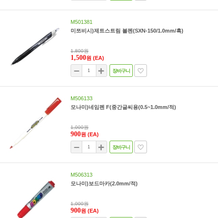
M501381
미쯔비시)제트스트림 볼펜(SXN-150/1.0mm/흑)
1,800원
1,500
원
(EA)
장바구니
M506133
모나미)네임펜 F(중간글씨용(0.5~1.0mm/적)
1,000원
900
원
(EA)
장바구니
M506313
모나미)보드마카(2.0mm/적)
1,000원
900
원
(EA)