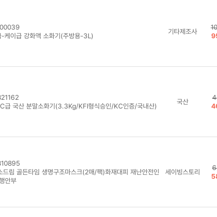
00039
1
기타제조사
급-케이급 강화액 소화기(주방용-3L)
9
21162
4
국산
C급 국산 분말소화기(3.3Kg/KFI형식승인/KC인증/국내산)
4
10895
6
소드림 골든타임 생명구조마스크(2매/팩)화재대피 재난안전인
세이빙스토리
5
 행안부