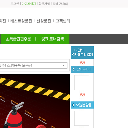
로그인
|
마이페이지
|
회원가입
|
장바구니
(
0
)
(
0
)
필수! 소방용품 모듬점
(
0
)