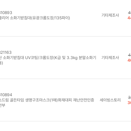
10893
4
기타제조사
클리어 소화기받침대(유광크롬도장/135파이)
4
21163
4
산 소화기받침대 UV코팅/크롬도장(K급 및 3.3kg 분말소화기
기타제조사
4
용)
10894
3
소드림 골든타임 생명구조마스크(1매)화재대피 재난안전인증
세이빙스토리
3
안부