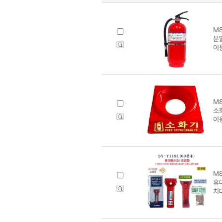
M8
분말
이
M8
소
이
M8
휴
치