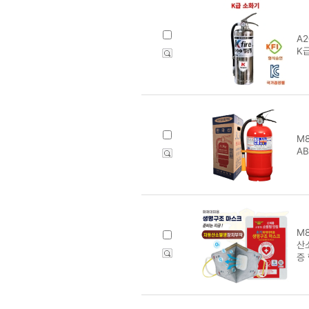
A2
K
M8
AB
M8
산
증