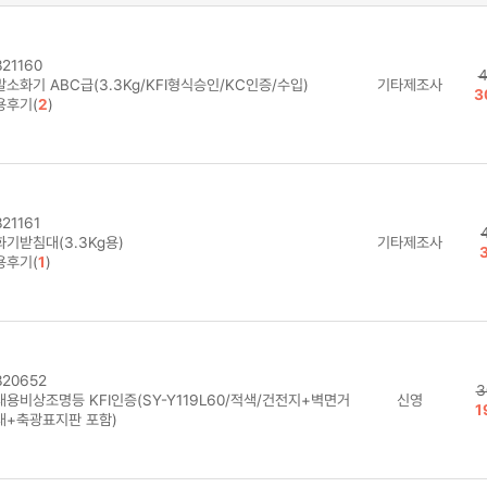
21160
4
소화기 ABC급(3.3Kg/KFI형식승인/KC인증/수입)
기타제조사
3
용후기(
2
)
21161
화기받침대(3.3Kg용)
기타제조사
용후기(
1
)
20652
3
대용비상조명등 KFI인증(SY-Y119L60/적색/건전지+벽면거
신영
1
대+축광표지판 포함)