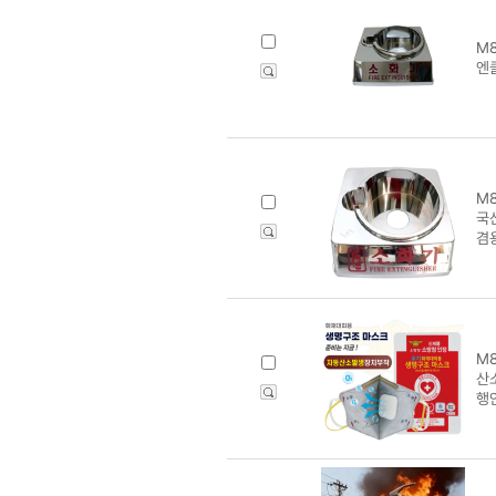
M8
엔
M8
국
겸
M8
산
행