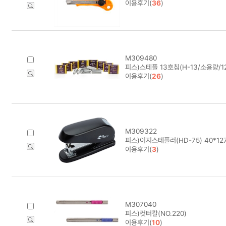
이용후기(
36
)
M309480
피스)스테플 13호침(H-13/소용량/12m
이용후기(
26
)
M309322
피스)이지스테플러(HD-75) 40*12
이용후기(
3
)
M307040
피스)컷터칼(NO.220)
이용후기(
10
)