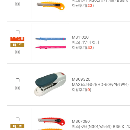
피스)컷터(N302/슬라이드) B38 X 
이용후기(
23
)
M311020
피스)리무버 컷터
이용후기(
43
)
M309320
MAX)스테플러(HD-50F/색상랜덤) 4
이용후기(
9
)
M307080
피스)컷터(N301/로터리) B35 X L1