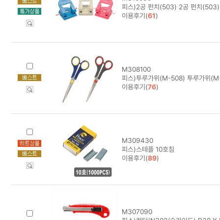
피스)2공 펀치(503) 2공 펀치(503)
이용후기(
61
)
M308100
피스)투루가위(M-508) 투루가위(M-
이용후기(
76
)
M309430
피스)스테플 10호침
이용후기(
89
)
M307090