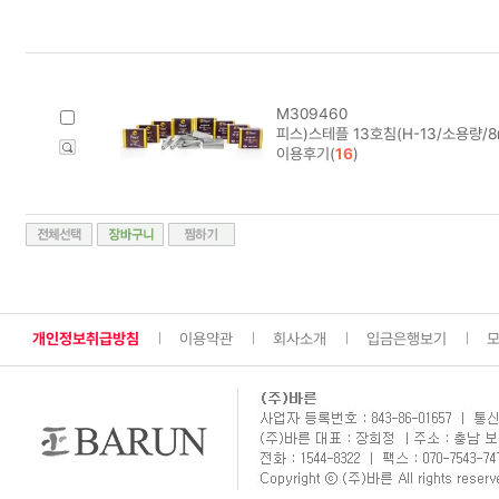
M309460
피스)스테플 13호침(H-13/소용량/8mm
이용후기(
16
)
개인정보취급방침
이용약관
회사소개
입금은행보기