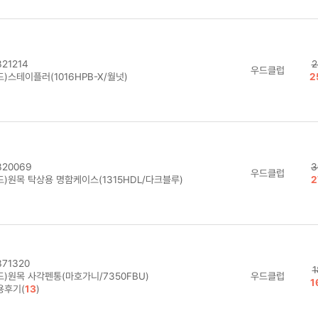
21214
2
우드클럽
)스테이플러(1016HPB-X/월넛)
2
20069
3
우드클럽
드)원목 탁상용 명함케이스(1315HDL/다크블루)
2
71320
1
드)원목 사각펜통(마호가니/7350FBU)
우드클럽
1
용후기(
13
)