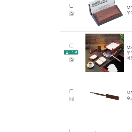
M4
우드
M3
우
이
M3
우드