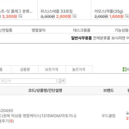
그 분류용(필름/683-5KP/44*12mm)
피스)스테플 33호침
아모스)딱풀(35g)
원
3,300원
3,300원
2,600원
2,000원
1,600원
/연필통
명함꽂이
데스크용품
기능성용
일반사무용품
전체분류를 보시려면 
코드/상품명/간단설명
브랜드
20490
3
드)원목 탁상용 명함케이스(1315WDM/마호가니)
우드클럽
2
용후기(
5
)