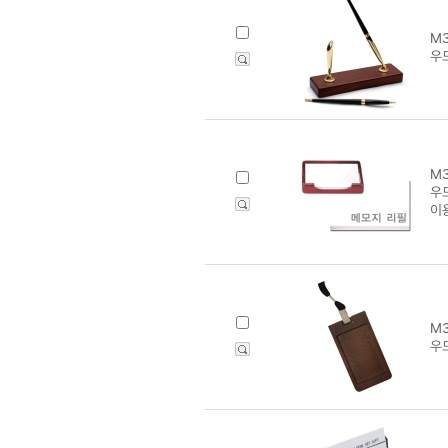
M3
우드
M3
우
이
M3
우