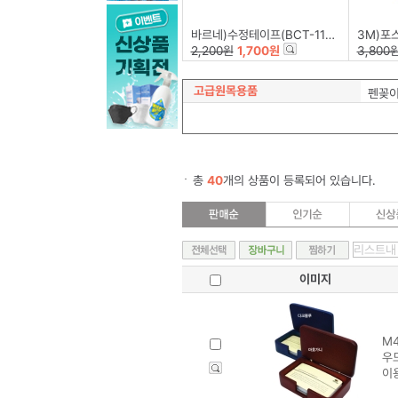
바르네)수정테이프(BCT-1158)
3M)포스트-잇 플래
2,200원
1,700원
3,800
고급원목용품
펜꽂이
총
40
개의 상품이 등록되어 있습니다.
이미지
M4
우
이