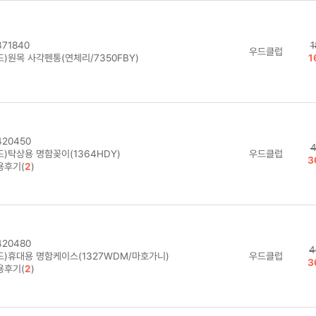
71840
1
우드클럽
드)원목 사각펜통(연체리/7350FBY)
1
20450
4
드)탁상용 명함꽂이(1364HDY)
우드클럽
3
용후기(
2
)
20480
4
드)휴대용 명함케이스(1327WDM/마호가니)
우드클럽
3
용후기(
2
)