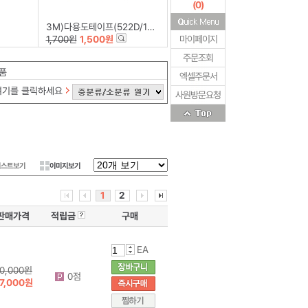
(
0
)
3M)다용도테이프(522D/12mm*20m)
1,700원
1,500원
마이페이지
주문조회
품
엑셀주문서
여기를 클릭하세요
사원방문요청
리스트보기
이미지보기
1
2
판매가격
적립금
구매
EA
0,000원
0점
7,000원