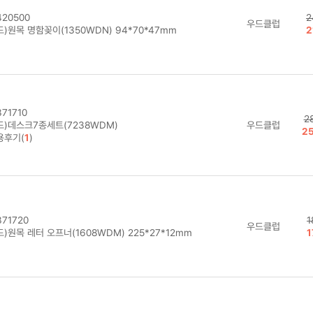
20500
2
우드클럽
)원목 명함꽂이(1350WDN) 94*70*47mm
2
71710
2
드)데스크7종세트(7238WDM)
우드클럽
2
용후기(
1
)
71720
1
우드클럽
)원목 레터 오프너(1608WDM) 225*27*12mm
1