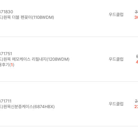
71830
3
우드클럽
)원목 더블 펜꽂이(1108WDM)
3
71751
드)원목 메모케이스 리필내지(1208WDM)
우드클럽
용후기(
1
)
71711
2
우드클럽
드)원목신분증케이스(6874HBX)
2