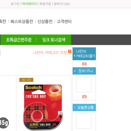
로그인
|
마이페이지
|
회원가입
|
장바구니
(
0
)
나만의 카테고리 지정
(
0
)
(
0
)