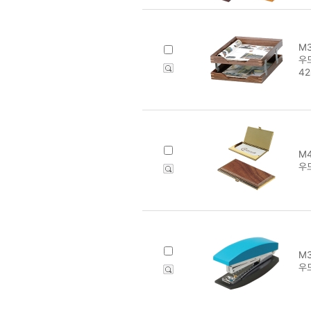
M3
우드
4
M4
우
M3
우드