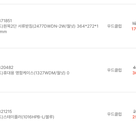
71851
1
)원목2단 서류받침(2477DWDN-2W/월넛) 364*272*1
우드클럽
1
2mm
20482
4
우드클럽
드)휴대용 명함케이스(1327WDM/월넛) 0
3
21215
2
우드클럽
)스테이플러(1016HPB-L/블루)
2