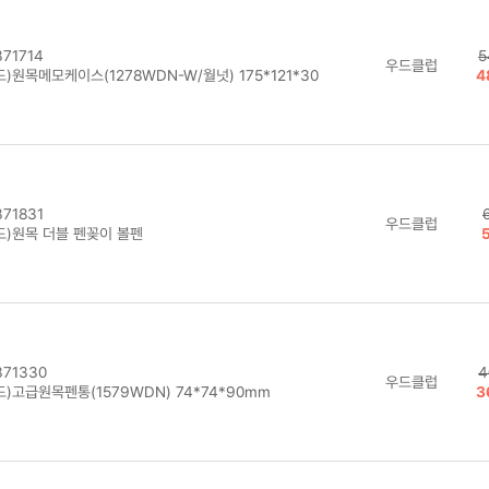
71714
5
우드클럽
)원목메모케이스(1278WDN-W/월넛) 175*121*30
4
71831
우드클럽
드)원목 더블 펜꽂이 볼펜
71330
4
우드클럽
)고급원목펜통(1579WDN) 74*74*90mm
3