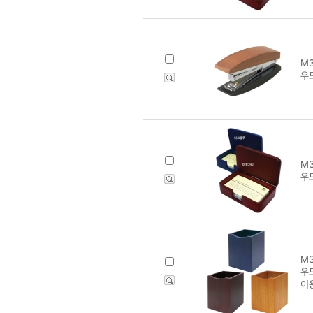
M3
우드
M3
우
M3
우
이